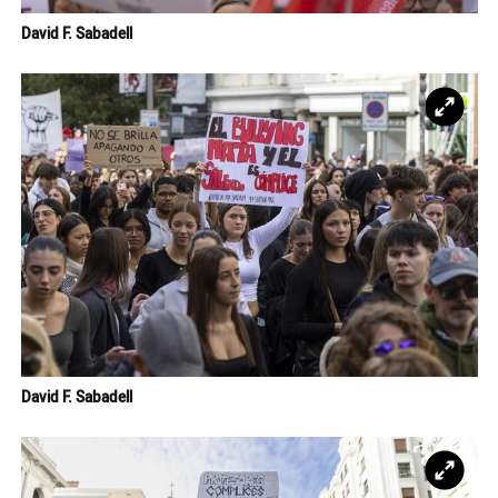
David F. Sabadell
Ampl
David F. Sabadell