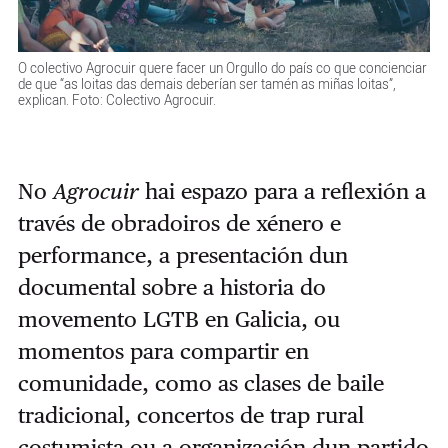
O colectivo Agrocuir quere facer un Orgullo do país co que concienciar
de que “as loitas das demais deberían ser tamén as miñas loitas”,
explican. Foto: Colectivo Agrocuir.
No
Agrocuir
hai espazo para a reflexión a
través de obradoiros de xénero e
performance, a presentación dun
documental sobre a historia do
movemento LGTB en Galicia, ou
momentos para compartir en
comunidade, como as clases de baile
tradicional, concertos de trap rural
costumista ou a organización dun partido