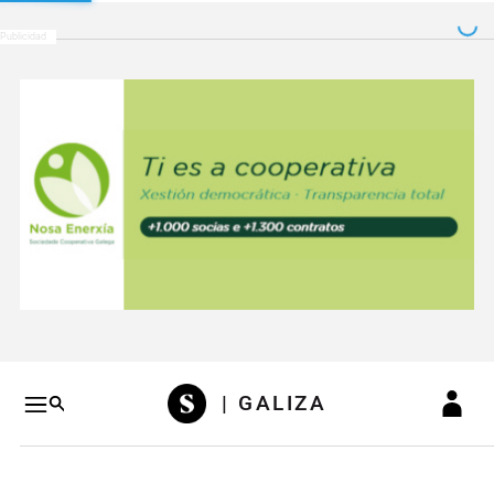
Salto a contenido
Salto a navegación
Conteni
| GALIZA