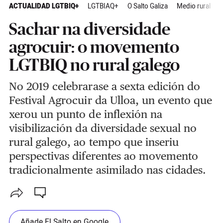
ACTUALIDAD LGTBIQ+
LGTBIAQ+
O Salto Galiza
Medio rural
A
Sachar na diversidade
agrocuir: o movemento
LGTBIQ no rural galego
No 2019 celebrarase a sexta edición do
Festival Agrocuir da Ulloa, un evento que
xerou un punto de inflexión na
visibilización da diversidade sexual no
rural galego, ao tempo que inseriu
perspectivas diferentes ao movemento
tradicionalmente asimilado nas cidades.
Añade El Salto en Google