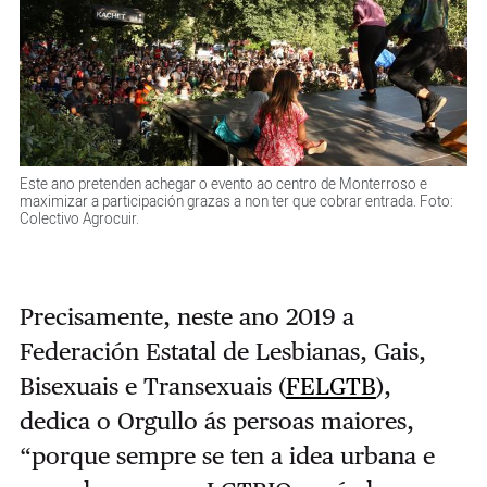
Este ano pretenden achegar o evento ao centro de Monterroso e
maximizar a participación grazas a non ter que cobrar entrada. Foto:
Colectivo Agrocuir.
Precisamente, neste ano 2019 a
Federación Estatal de Lesbianas, Gais,
Bisexuais e Transexuais (
FELGTB
),
dedica o Orgullo ás persoas maiores,
“porque sempre se ten a idea urbana e