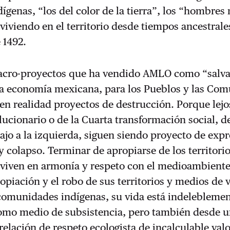
ndígenas, “los del color de la tierra”, los “hombres
viviendo en el territorio desde tiempos ancestrales
 1492.
macro-proyectos que ha vendido AMLO como “salv
ha economía mexicana, para los Pueblos y las Co
en realidad proyectos de destrucción. Porque lejo
ucionario o de la Cuarta transformación social, d
ajo a la izquierda, siguen siendo proyecto de exp
y colapso. Terminar de apropiarse de los territori
 viven en armonía y respeto con el medioambiente
ropiación y el robo de sus territorios y medios de 
 comunidades indígenas, su vida está indeleblemen
 como medio de subsistencia, pero también desde 
elación de respeto ecologista de incalculable valo