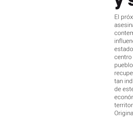
y 
El pró
asesin
contem
influen
estado
centro
pueblo
recupe
tan in
de est
económ
territo
Origina