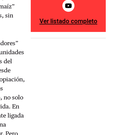
 maíz”
, sin
Ver listado completo
adores”
munidades
s del
esde
ropiación,
os
, no solo
vida. En
te ligada
una
r. Pero