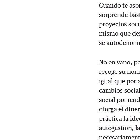
Cuando te asom
sorprende bast
proyectos soci
mismo que defi
se autodenomi
No en vano, po
recoge su nom
igual que por
cambios social
social poniend
otorga el diner
práctica la ide
autogestión, l
necesariamente