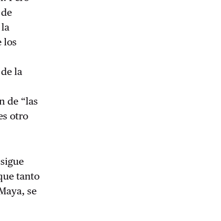
 de
 la
 los
de la
n de “las
es otro
 sigue
que tanto
 Maya, se