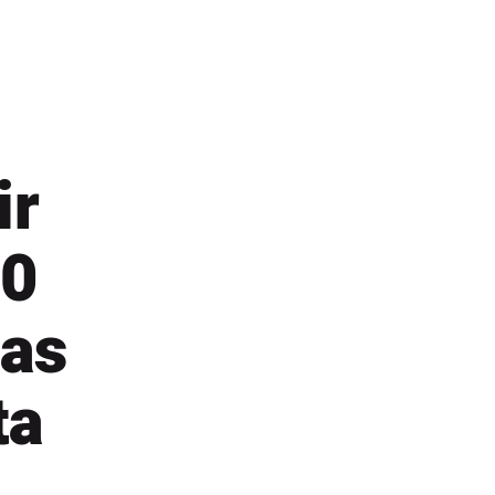
ir
30
nas
ta