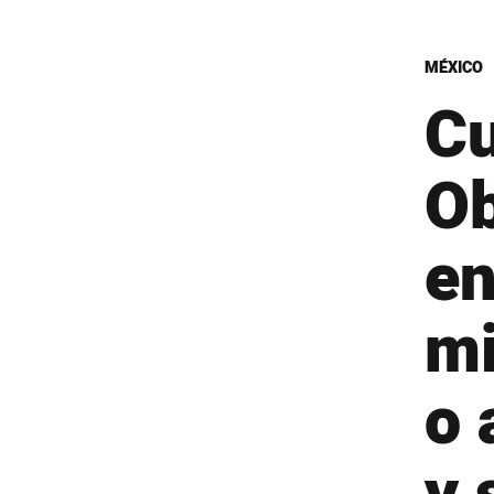
MÉXICO
Cu
Ob
en
mi
o 