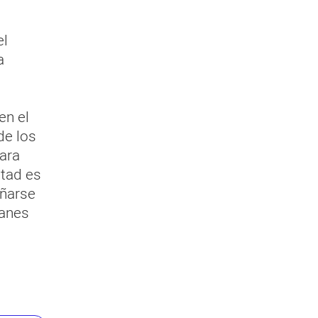
el
a
en el
de los
para
rtad es
eñarse
lanes