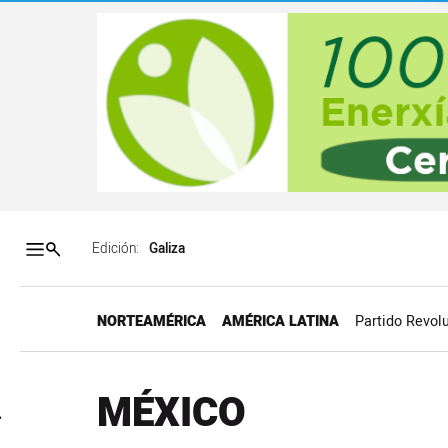
Salto a contenido
Salto a navegación
Contenidos portada
Acce
Edición:
NORTEAMÉRICA
AMÉRICA LATINA
Partido Revolu
MÉXICO