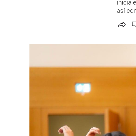
inicia
así com