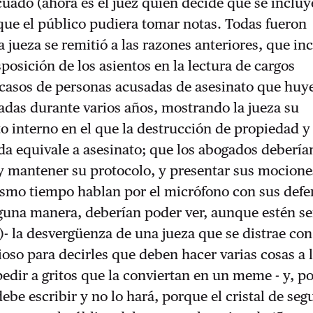
uado (ahora es el juez quien decide qué se incluy
y que el público pudiera tomar notas. Todas fueron
a jueza se remitió a las razones anteriores, que in
sposición de los asientos en la lectura de cargos
asos de personas acusadas de asesinato que huy
adas durante varios años, mostrando la jueza su
 interno en el que la destrucción de propiedad y
a equivale a asesinato; que los abogados debería
 y mantener su protocolo, y presentar sus mocione
ismo tiempo hablan por el micrófono con sus defe
lguna manera, deberían poder ver, aunque estén s
s)- la desvergüenza de una jueza que se distrae co
ioso para decirles que deben hacer varias cosas a l
dir a gritos que la conviertan en un meme - y, po
debe escribir y no lo hará, porque el cristal de se