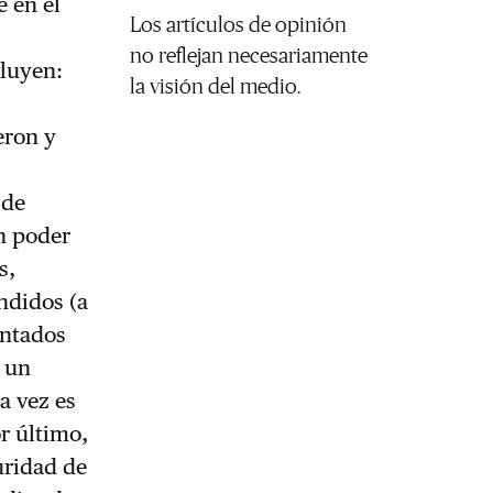
e en el
Los artículos de opinión
no reflejan necesariamente
cluyen:
la visión del medio.
eron y
 de
n poder
s,
ndidos (a
entados
n un
a vez es
r último,
guridad de