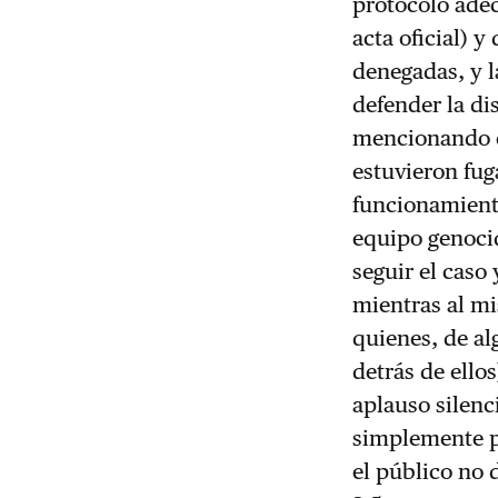
protocolo adec
acta oficial) 
denegadas, y l
defender la di
mencionando c
estuvieron fug
funcionamiento
equipo genocid
seguir el caso
mientras al m
quienes, de a
detrás de ello
aplauso silenc
simplemente pe
el público no 