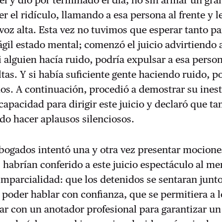
iel y dio por terminado el día, no sin armar un gra
er el ridículo, llamando a esa persona al frente y 
oz alta. Esta vez no tuvimos que esperar tanto p
ágil estado mental; comenzó el juicio advirtiendo 
i alguien hacía ruido, podría expulsar a esa perso
as. Y si había suficiente gente haciendo ruido, p
os. A continuación, procedió a demostrar su ines
capacidad para dirigir este juicio y declaró que t
do hacer aplausos silenciosos.
bogados intentó una y otra vez presentar mocione
 habrían conferido a este juicio espectáculo al m
imparcialidad: que los detenidos se sentaran junto
poder hablar con confianza, que se permitiera a l
r con un anotador profesional para garantizar un