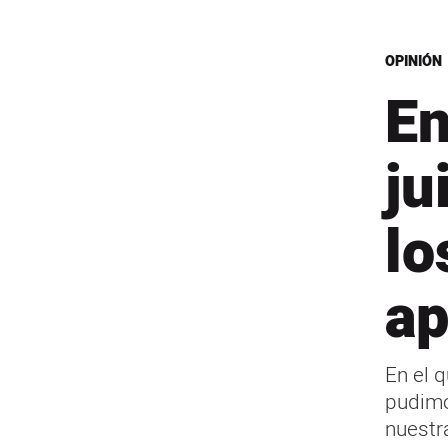
OPINIÓN
En
ju
lo
ap
En el q
pudimo
nuestr