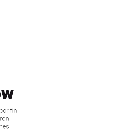
ow
por fin
aron
ones