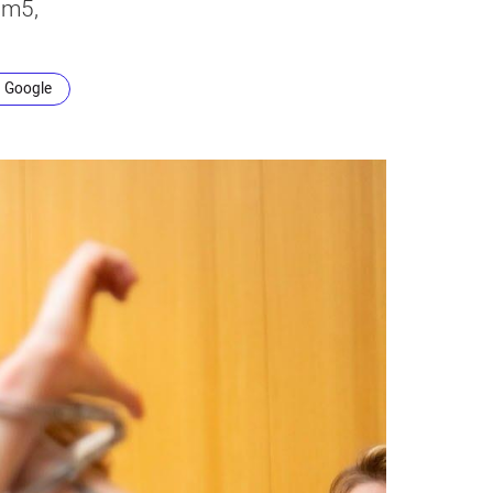
lm5,
n Google