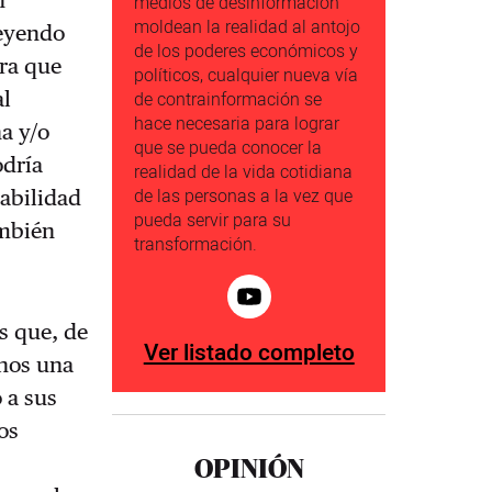
n
medios de desinformación
moldean la realidad al antojo
leyendo
de los poderes económicos y
ara que
políticos, cualquier nueva vía
al
de contrainformación se
hace necesaria para lograr
na y/o
que se pueda conocer la
odría
realidad de la vida cotidiana
de las personas a la vez que
tabilidad
pueda servir para su
ambién
transformación.
s que, de
Ver listado completo
enos una
 a sus
os
OPINIÓN