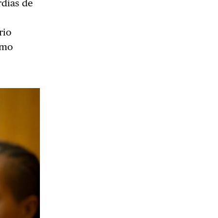
rdias de
rio
omo