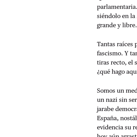
parlamentaria.
siéndolo en la
grande y libre
Tantas raíces 
fascismo. Y ta
tiras recto, e
¿qué hago aquí
Somos un medi
un nazi sin se
jarabe democrá
España, nostál
evidencia su r
hoy aún arrast