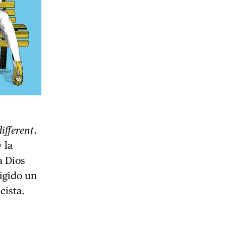
different
.
 la
a Dios
igido un
cista.