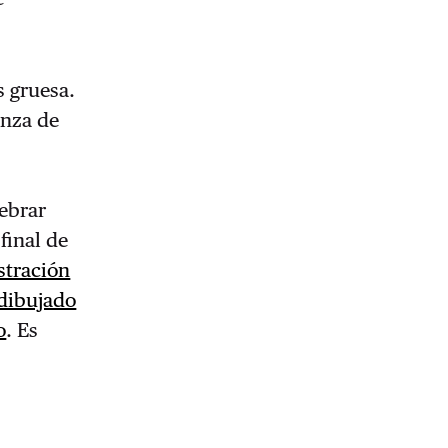
 gruesa.
anza de
lebrar
 final de
ustración
 dibujado
o
. Es