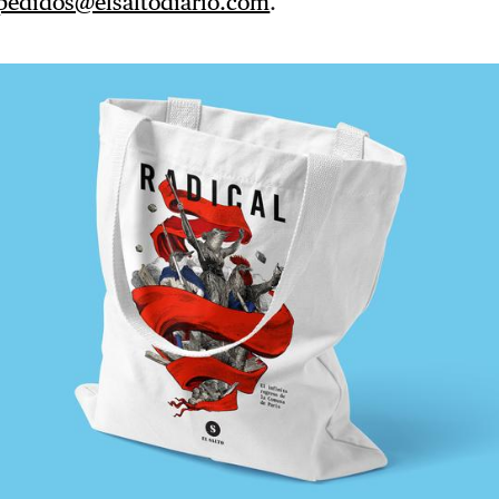
pedidos@elsaltodiario.com
.