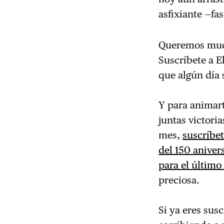
asfixiante —fas
Queremos much
Suscríbete a E
que algún día 
Y para animart
juntas victoria
mes,
suscríbe
del 150 aniver
para el último 
preciosa.
Si ya eres sus