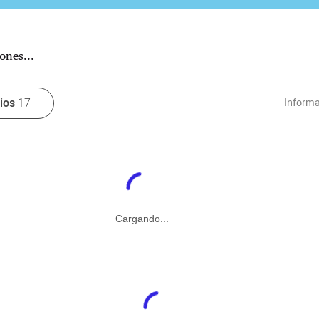
ones...
rios
17
Informa
Cargando...