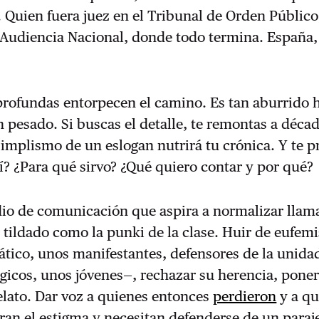
 Quien fuera juez en el Tribunal de Orden Público
 Audiencia Nacional, donde todo termina. España,
.
profundas entorpecen el camino. Es tan aburrido 
n pesado. Si buscas el detalle, te remontas a décad
l simplismo de un eslogan nutrirá tu crónica. Y te 
? ¿Para qué sirvo? ¿Qué quiero contar y por qué?
o de comunicación que aspira a normalizar llam
r tildado como la punki de la clase. Huir de eufe
tico, unos manifestantes, defensores de la unida
gicos, unos jóvenes—, rechazar su herencia, poner
elato. Dar voz a quienes entonces
perdieron
y a qu
ran el estigma y necesitan defenderse de un paraj