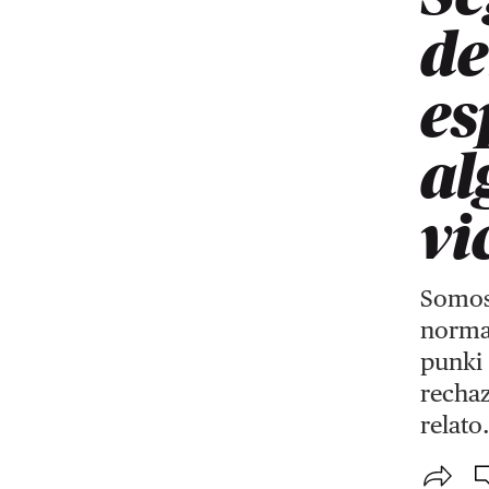
de
es
al
vi
Somos
normal
punki 
rechaz
relato