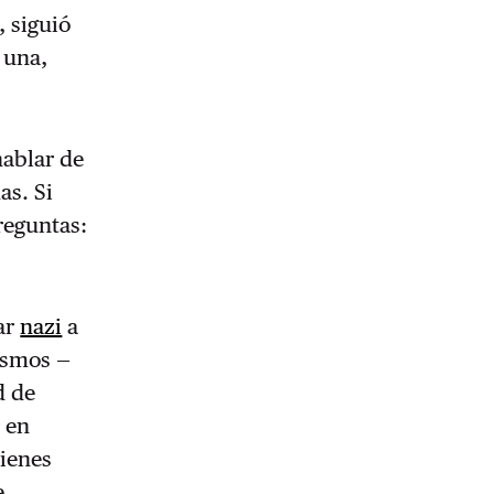
, siguió
 una,
hablar de
as. Si
preguntas:
ar
nazi
a
mismos —
d de
 en
ienes
e