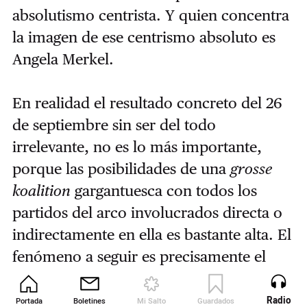
absolutismo centrista. Y quien concentra
la imagen de ese centrismo absoluto es
Angela Merkel.
En realidad el resultado concreto del 26
de septiembre sin ser del todo
irrelevante, no es lo más importante,
porque las posibilidades de una
grosse
koalition
gargantuesca con todos los
partidos del arco involucrados directa o
indirectamente en ella es bastante alta. El
fenómeno a seguir es precisamente el
desarrollo de estas brechas económicas y
sociales alemanas, aún incipientes pero
Radio
Portada
Boletines
Mi Salto
Guardados
Revista