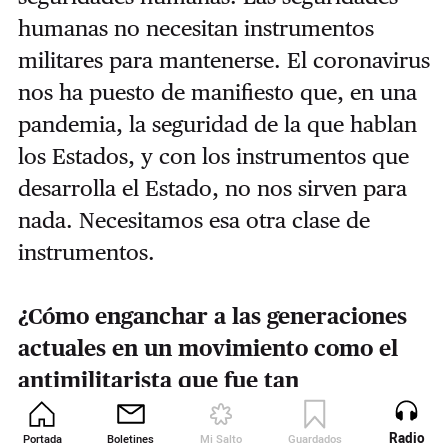
humanas no necesitan instrumentos
militares para mantenerse. El coronavirus
nos ha puesto de manifiesto que, en una
pandemia, la seguridad de la que hablan
los Estados, y con los instrumentos que
desarrolla el Estado, no nos sirven para
nada. Necesitamos esa otra clase de
instrumentos.
¿Cómo enganchar a las generaciones
actuales en un movimiento como el
antimilitarista que fue tan
determinante en los años 80?
Radio
Portada
Boletines
Mi Salto
Guardados
Revista
Hay gente joven que se interesa, pero es