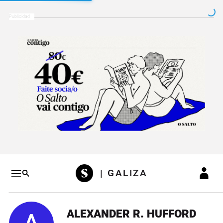
Salto a contenido
Salto a navegación
Conteni
| GALIZA
ALEXANDER R. HUFFORD