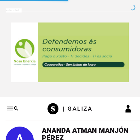
Salto a contenido
Salto a navegación
Conteni
| GALIZA
ANANDA ATMAN MANJÓN
PÉREZ