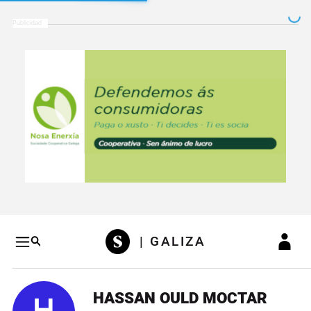
Salto a contenido
Salto a navegación
Conteni
| GALIZA
HASSAN OULD MOCTAR