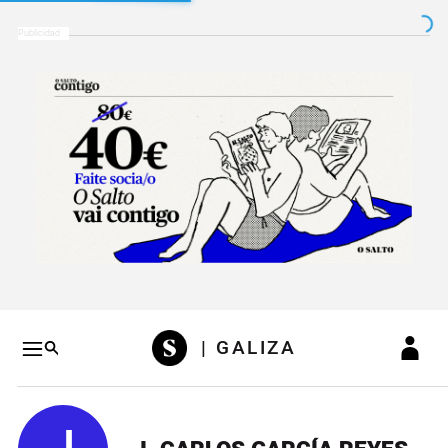
Salto a contenido
Salto a navegación
Conteni
| GALIZA