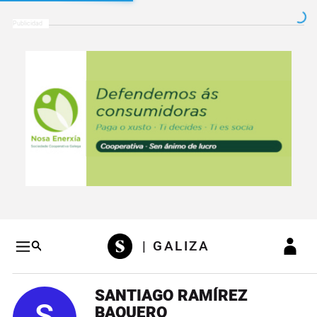
Salto a contenido
Salto a navegación
Conteni
| GALIZA
SANTIAGO RAMÍREZ
BAQUERO