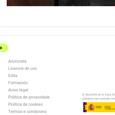
a
Anúnciate
Licencia de uso
Edita
Formación
Aviso legal
El desarollo de la Zona S
Política de privacidade
Solidaria han contado con
Política de cookies
Termos e condicions