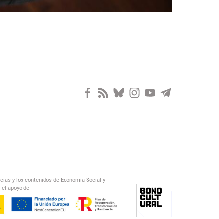
ocias y los contenidos de Economía Social y
 el apoyo de