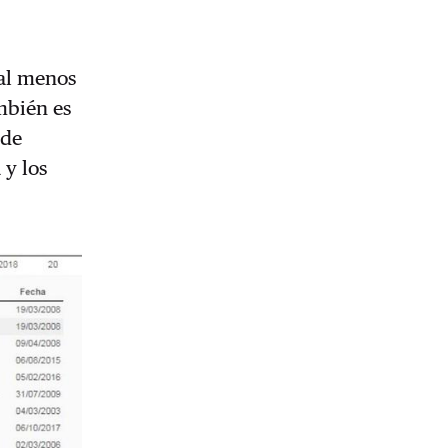
 al menos
ambién es
 de
 y los