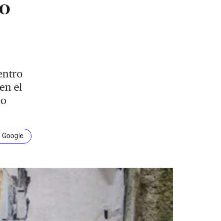
jo
entro
en el
po
n Google