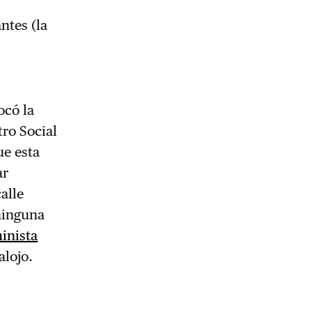
ntes (la
s
ocó la
ro Social
e esta
ar
alle
 ninguna
inista
alojo.
o