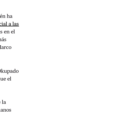
ién ha
ial a las
s en el
más
Marco
 Okupado
ue el
 la
manos