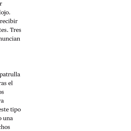
r
lojo.
recibir
tes. Tres
enuncian
patrulla
ras el
os
ya
este tipo
do una
chos