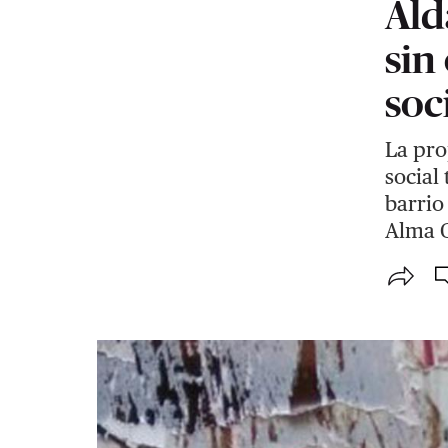
Ald
sin
soc
La pro
social
barrio
Alma C