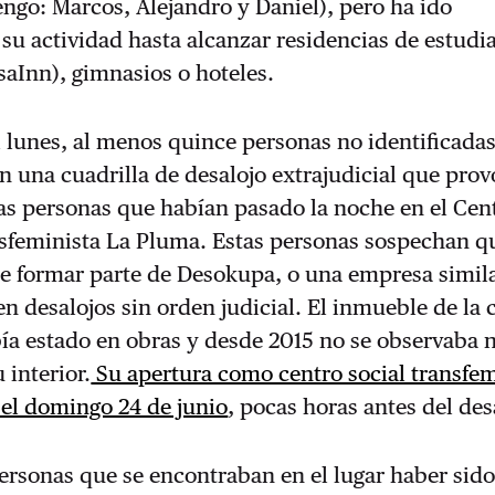
go: Marcos, Alejandro y Daniel), pero ha ido
 su actividad hasta alcanzar residencias de estudia
aInn), gimnasios o hoteles.
 lunes, al menos quince personas no identificada
n una cuadrilla de desalojo extrajudicial que prov
as personas que habían pasado la noche en el Cent
feminista La Pluma. Estas personas sospechan qu
de formar parte de Desokupa, o una empresa simil
en desalojos sin orden judicial. El inmueble de la c
bía estado en obras y desde 2015 no se observaba
 interior.
Su apertura como centro social transfem
 el domingo 24 de junio
, pocas horas antes del des
personas que se encontraban en el lugar haber sid