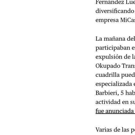
Fernández Luen
diversificando
empresa MiCas
La mañana del
participaban e
expulsión de l
Okupado Trans
cuadrilla pue
especializada 
Barbieri, 5 ha
actividad en su
fue anunciada
Varias de las 