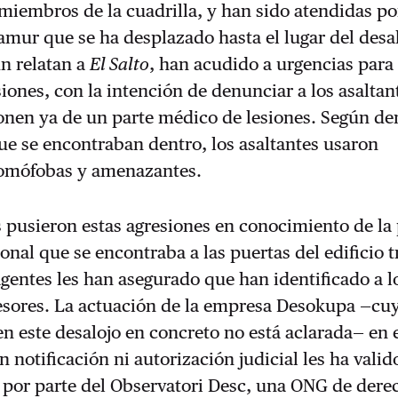
miembros de la cuadrilla, y han sido atendidas po
amur que se ha desplazado hasta el lugar del desa
n relatan a
El Salto
, han acudido a urgencias para 
siones, con la intención de denunciar a los asaltan
onen ya de un parte médico de lesiones. Según d
ue se encontraban dentro, los asaltantes usaron
omófobas y amenazantes.
 pusieron estas agresiones en conocimiento de la 
onal que se encontraba a las puertas del edificio t
agentes les han asegurado que han identificado a l
esores. La actuación de la empresa Desokupa —cu
en este desalojo en concreto no está aclarada— en 
n notificación ni autorización judicial les ha vali
 por parte del Observatori Desc, una ONG de dere