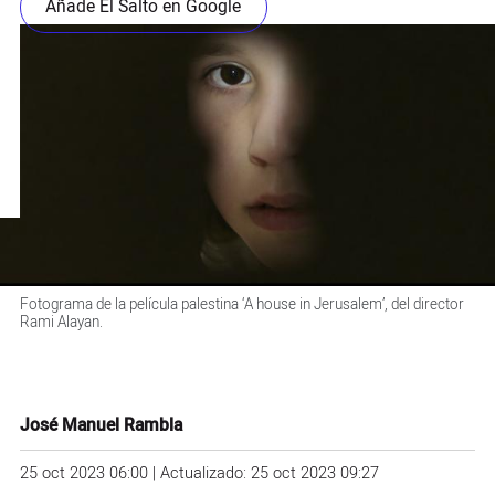
Añade El Salto en Google
Fotograma de la película palestina ‘A house in Jerusalem’, del director
Rami Alayan.
José Manuel Rambla
25 oct 2023 06:00 | Actualizado: 25 oct 2023 09:27