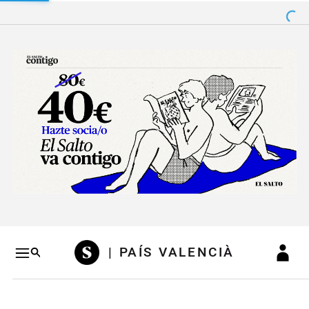
Salto a contenido
Salto a navegación
Conteni
| PAÍS VALENCIÀ