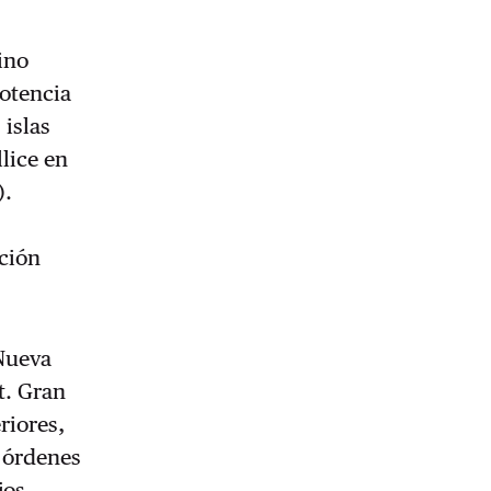
ino
potencia
 islas
llice en
).
s
ción
 Nueva
t. Gran
riores,
r órdenes
jos.