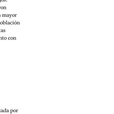
ron
un mayor
población
tas
nto con
zada por