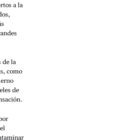
tos a la
dos,
ás
randes
 de la
as, como
ierno
eles de
nsación.
por
el
ontaminar