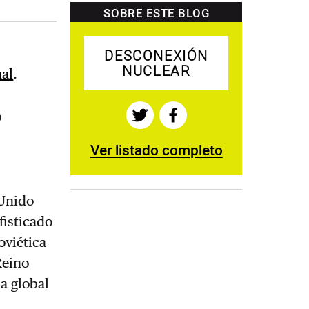
SOBRE ESTE BLOG
DESCONEXIÓN
NUCLEAR
nal
.
b
Ver listado completo
 Unido
fisticado
oviética
Reino
a global