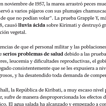
n noviembre de 1957, la marea arrastró peces muer
bservó a varios pájaros con sus plumajes chamusca
 de que no podían volar”. La prueba Grapple Y, m
8, causó
lluvia ácida
sobre Kirimati y destruyó g
ción vegetal.
dencias de que el personal militar y las poblaciones
de
serios problemas de salud
debido a las prueb
res, leucemia y dificultades reproductivas, el gob
egado consistentemente que se les expusiera a niv
igrosos, y ha desatendido toda demanda de compe
all, la República de Kiribati, a muy escaso nivel 
, sufre de manera desproporcionada los efectos d
ico. El agua salada ha alcanzado y empezado a c