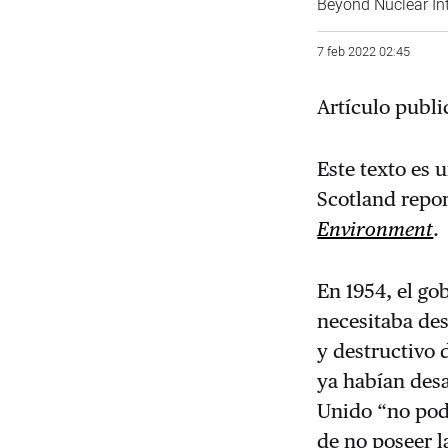
Beyond Nuclear In
7 feb 2022 02:45
Artículo publ
Este texto es 
Scotland repor
Environment
.
En 1954, el go
necesitaba de
y destructivo 
ya habían des
Unido “no pod
de no poseer 