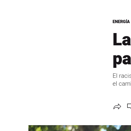
ENERGÍA
La
pa
El rac
el cam