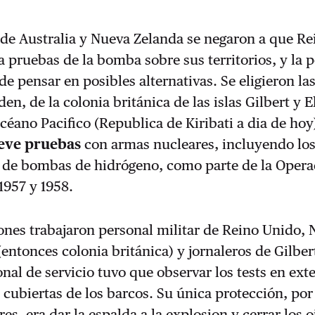
de Australia y Nueva Zelanda se negaron a que Re
a pruebas de la bomba sobre sus territorios, y la 
e pensar en posibles alternativas. Se eligieron las
en, de la colonia británica de las islas Gilbert y E
Océano Pacifico (Republica de Kiribati a dia de hoy
eve pruebas
con armas nucleares, incluyendo lo
s de bombas de hidrógeno, como parte de la Opera
1957 y 1958.
ones trabajaron personal militar de Reino Unido,
 (entonces colonia británica) y jornaleros de Gilber
onal de servicio tuvo que observar los tests en exte
y cubiertas de los barcos. Su única protección, po
es, era dar la espalda a la explosion y cerrar los o