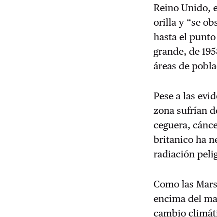
Reino Unido, e
orilla y “se o
hasta el punto
grande, de 195
áreas de pobla
Pese a las evi
zona sufrían 
ceguera, cánce
britanico ha n
radiación pel
Como las Marsh
encima del mar
cambio climát