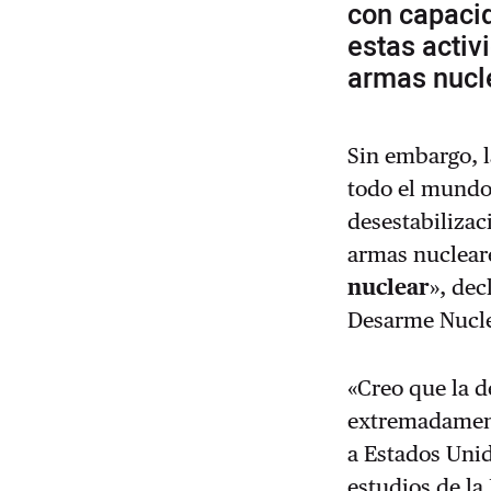
con capacid
estas activ
armas nucl
Sin embargo, l
todo el mundo
desestabilizac
armas nuclear
nuclear
», dec
Desarme Nuclea
«Creo que la d
extremadament
a Estados Unid
estudios de la