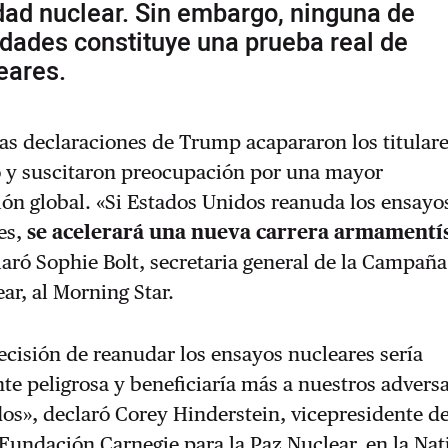
ad nuclear. Sin embargo, ninguna de
idades constituye una prueba real de
eares.
as declaraciones de Trump acapararon los titular
 y suscitaron preocupación por una mayor
ión global. «Si Estados Unidos reanuda los ensayo
es,
se acelerará una nueva carrera armamentís
laró Sophie Bolt, secretaria general de la Campaña
r, al Morning Star.
ecisión de reanudar los ensayos nucleares sería
e peligrosa y beneficiaría más a nuestros advers
os», declaró Corey Hinderstein, vicepresidente d
 Fundación Carnegie para la Paz Nuclear, en la Nat