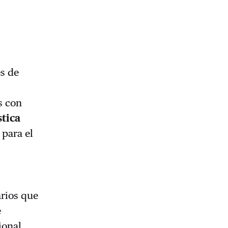
es de
s con
tica
 para el
arios que
e
ional