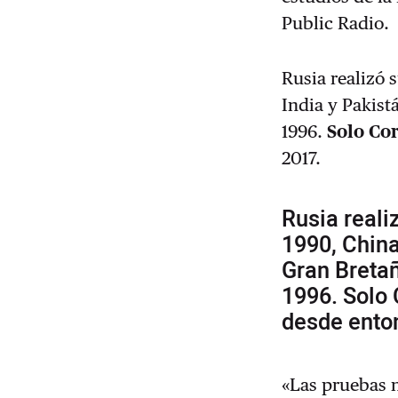
Public Radio.
Rusia realizó 
India y Pakist
1996.
Solo Co
2017.
Rusia reali
1990, China
Gran Bretañ
1996. Solo 
desde ento
«Las pruebas n