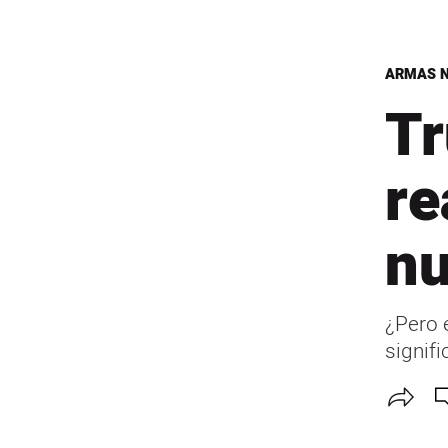
ARMAS N
T
re
nu
¿Pero 
signifi