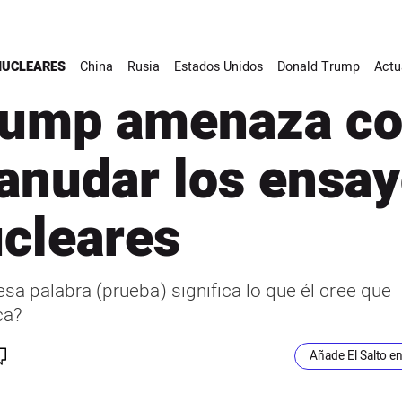
UCLEARES
China
Rusia
Estados Unidos
Donald Trump
Actu
rump amenaza c
anudar los ensa
cleares
esa palabra (prueba) significa lo que él cree que
ca?
Añade El Salto e