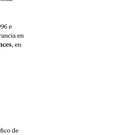
996 e
rancia en
nces
, en
fico de