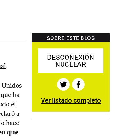
SOBRE ESTE BLOG
DESCONEXIÓN
NUCLEAR
nal
.
s Unidos
 que ha
Ver listado completo
odo el
claró a
lo hace
eo que