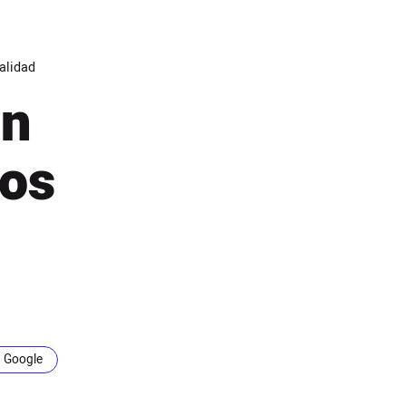
alidad
on
yos
n Google