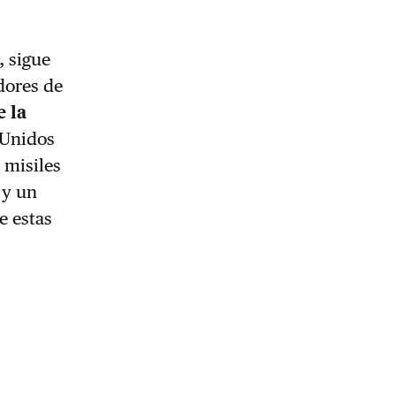
, sigue
dores de
e la
 Unidos
 misiles
 y un
e estas