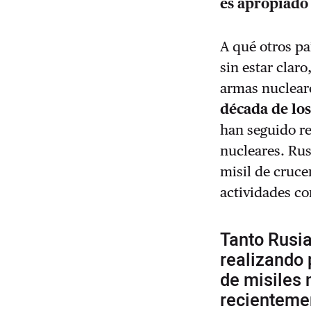
es apropiado
A qué otros pa
sin estar clar
armas nuclear
década de lo
han seguido r
nucleares. Ru
misil de cruce
actividades co
Tanto Rusi
realizando
de misiles 
recientemen