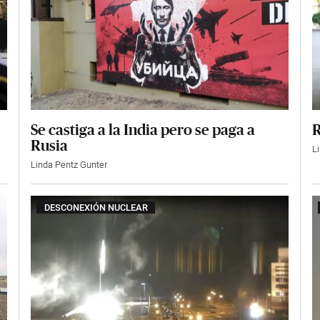
Se castiga a la India pero se paga a
R
Rusia
L
Linda Pentz Gunter
DESCONEXIÓN NUCLEAR