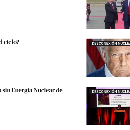
l cielo?
DESCONEXIÓN NUCLE
 sin Energía Nuclear de
DESCONEXIÓN NUCLE