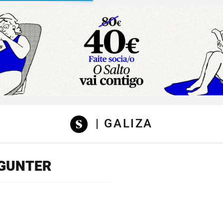
sibilidad
| GALIZA
 GUNTER