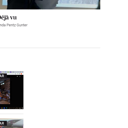
éjà vu
inda Pentz Gunter
AR
AR