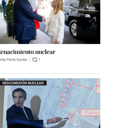
enacimiento nuclear
inda Pentz Gunter
1
DESCONEXIÓN NUCLEAR