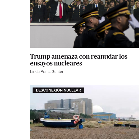
Trump amenaza con reanudar los
ensayos nucleares
Linda Pentz Gunter
DESCONEXIÓN NUCLEAR