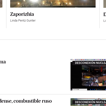
Zaporizhia
D
Linda Pentz Gunter
L
ima
DESCONEXIÓN NUCLE
dense, combustible ruso
DESCONEXIÓN NUCLE