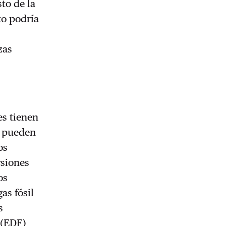
sto de la
to podría
zas
es tienen
s pueden
os
rsiones
os
as fósil
s
 (EDF)