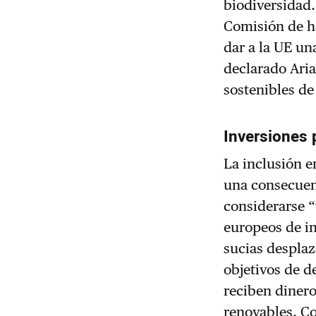
biodiversidad.
Comisión de ha
dar a la UE un
declarado Ari
sostenibles d
Inversiones
La inclusión e
una consecuenc
considerarse “
europeos de i
sucias desplaz
objetivos de d
reciben dinero
renovables. Co