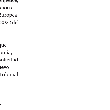
eenpeace,
ción a
 Europea
 2022 del
que
nomía,
solicitud
uevo
 tribunal
e