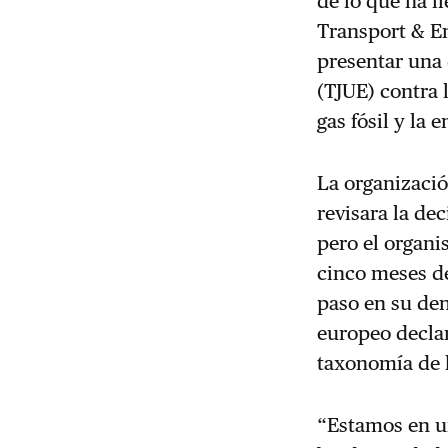
de lo que ha 
Transport & En
presentar una 
(TJUE) contra 
gas fósil y la
La organizació
revisara la dec
pero el organi
cinco meses d
paso en su den
europeo declar
taxonomía de 
“Estamos en un