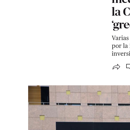
la 
‘gr
Varias
por la 
invers