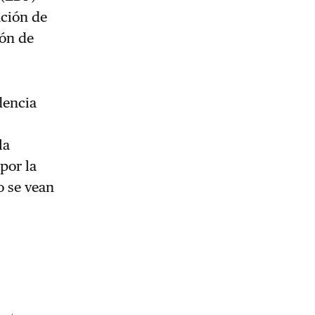
ación de
ión de
dencia
la
por la
o se vean