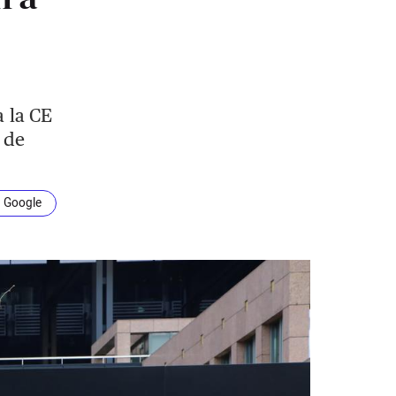
 la CE
a de
n Google