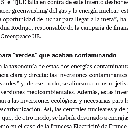
 Si el TJUE falla en contra de este intento deshone
cer greenwashing del gas y la energía nuclear, es
a oportunidad de luchar para llegar a la meta”, ha
adna Rodrigo, responsable de la campaña de finan
e Greenpeace UE.
 para “verdes” que acaban contaminando
n la taxonomía de estas dos energías contaminant
ia clara y directa: las inversiones contaminante
verdes” y, de ese modo, se alinean con los objetiv
nversiones medioambientales. Además, estas inve
an a las inversiones ecológicas y necesarias para l
escarbonización. Así, las centrales nucleares y de g
 que, de otro modo, se habría destinado a energía
mo en el caso de la francesa Electricité de France