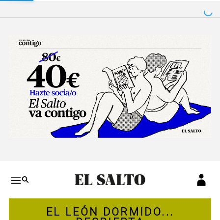
Salto a contenido
Salto a navegación
Conteni
EL LEÓN DORMIDO...