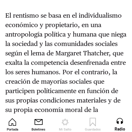
El rentismo se basa en el individualismo
económico y propietario, en una
antropología política y humana que niega
la sociedad y las comunidades sociales
según el lema de Margaret Thatcher, que
exalta la competencia desenfrenada entre
los seres humanos. Por el contrario, la
creación de mayorías sociales que
participen políticamente en función de
sus propias condiciones materiales y de
su propia economía moral de la
percepción de la injusticia debe ser el
objetivo diario para derrotar la
Radio
Portada
Boletines
Mi Salto
Guardados
Revista