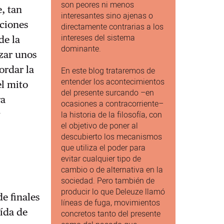
son peores ni menos
e, tan
interesantes sino ajenas o
cciones
directamente contrarias a los
intereses del sistema
de la
dominante.
azar unos
ordar la
En este blog trataremos de
entender los acontecimientos
l mito
del presente surcando –en
ra
ocasiones a contracorriente–
y
la historia de la filosofía, con
el objetivo de poner al
descubierto los mecanismos
que utiliza el poder para
evitar cualquier tipo de
cambio o de alternativa en la
sociedad. Pero también de
producir lo que Deleuze llamó
e finales
líneas de fuga, movimientos
aída de
concretos tanto del presente