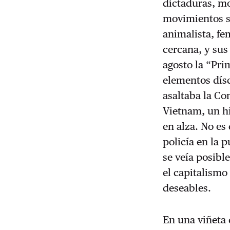
dictaduras, mo
movimientos s
animalista, fe
cercana, y sus
agosto la “Pri
elementos dís
asaltaba la C
Vietnam, un h
en alza. No es
policía en la 
se veía posib
el capitalismo
deseables.
En una viñeta 