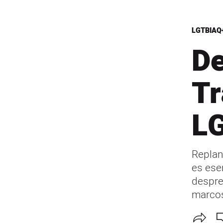
LGTBIAQ
De
Tr
L
Replan
es ese
despre
marcos