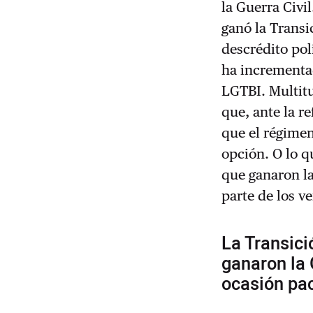
la Guerra Civi
ganó la Transi
descrédito polí
ha incrementad
LGTBI. Multitu
que, ante la r
que el régimen
opción. O lo q
que ganaron la
parte de los v
La Transici
ganaron la 
ocasión pac