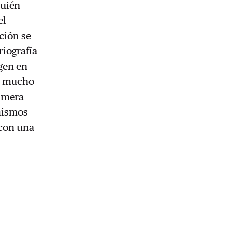
quién
el
ición se
riografía
gen en
or mucho
rimera
 mismos
 con una