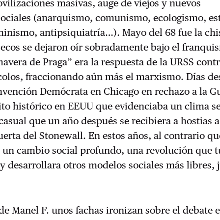
vilizaciones masivas, auge de viejos y nuevos
ociales (anarquismo, comunismo, ecologismo, est
minismo, antipsiquiatría…). Mayo del 68 fue la ch
 ecos se dejaron oír sobradamente bajo el franqui
mavera de Praga” era la respuesta de la URSS cont
colos, fraccionando aún más el marxismo. Días de
onvención Demócrata en Chicago en rechazo a la G
ito histórico en EEUU que evidenciaba un clima s
 casual que un año después se recibiera a hostias a
puerta del Stonewall. En estos años, al contrario q
le un cambio social profundo, una revolución que
 y desarrollara otros modelos sociales más libres, 
de Manel F. unos fachas ironizan sobre el debate e