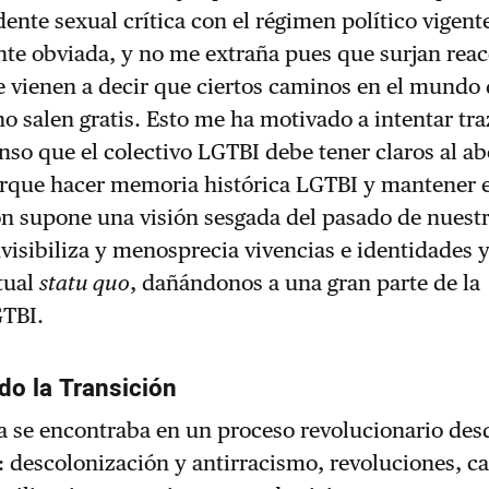
dente sexual crítica con el régimen político vigent
nte obviada, y no me extraña pues que surjan rea
 vienen a decir que ciertos caminos en el mundo 
no salen gratis. Esto me ha motivado a intentar tr
nso que el colectivo LGTBI debe tener claros al ab
orque hacer memoria histórica LGTBI y mantener e
ón supone una visión sesgada del pasado de nuest
isibiliza y menosprecia vivencias e identidades 
tual
statu quo
, dañándonos a una gran parte de la
TBI.
do la Transición
a se encontraba en un proceso revolucionario desd
: descolonización y antirracismo, revoluciones, c