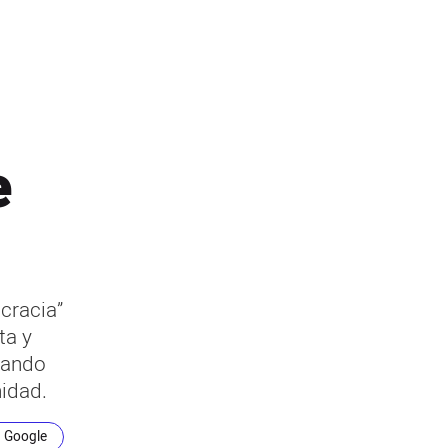
e
cracia”
ta y
uando
idad.
n Google