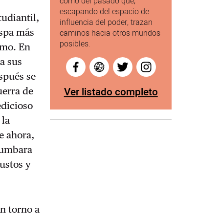
como del pasado que,
escapando del espacio de
udiantil,
influencia del poder, trazan
ispa más
caminos hacia otros mundos
posibles.
smo. En
ra sus
spués se
Ver listado completo
uerra de
edicioso
 la
ue ahora,
 tumbara
justos y
n torno a