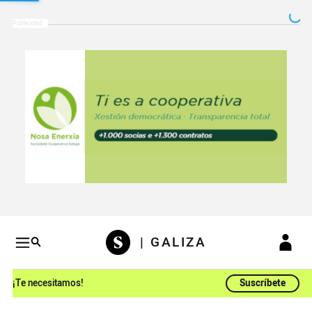
Salto a contenido
Salto a navegación
Conteni
| GALIZA
¡Te necesitamos!
Suscríbete