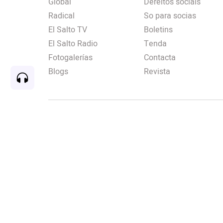
Global
Dereitos sociais
Radical
So para socias
El Salto TV
Boletins
El Salto Radio
Tenda
Fotogalerías
Contacta
Blogs
Revista
Rec
00:00