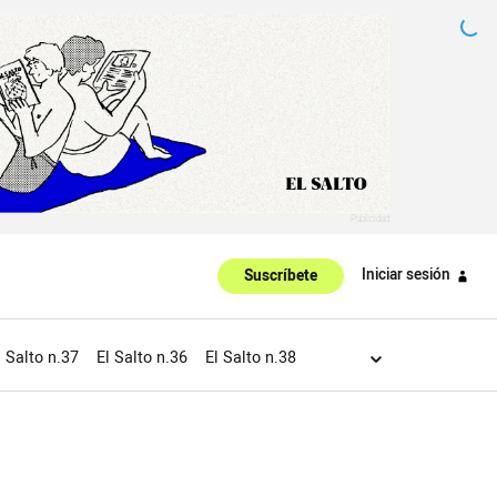
Iniciar sesión
Suscríbete
l Salto n.37
El Salto n.36
El Salto n.38
Salto n.20
El Salto n.21
El Salto n.18
 Salto n.43
El salto n.81
El Salto n.22
Salto n.11
El Salto n.83
El Salto n.44
46
El Salto n.47
El Salto n.48
El Salto n.49
 Salto n.57
El Salto n.58
El Salto n.59