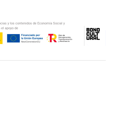
ocias y los contenidos de Economía Social y
 el apoyo de
/
El Salto Radio
Abecedario Latinoamericano
Recomendado
📅︎
OTROS PODCAST