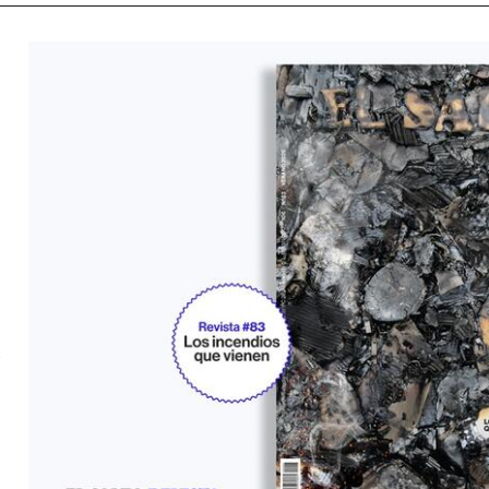
n.63
El Salto n.64
El Salto n.65
El Salto n.66
El Salto n.67
El
n.72
El Salto n.74
El Salto n.75
El Salto n.76
El Salto n.76
El