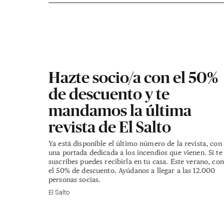
El Salto n.60
El Salto n.61
El Salto n.62
El Salto 
El Salto n.70
El Salto n.73
El Salto n.71
El Salto 
Hazte socio/a con el 50%
de descuento y te
mandamos la última
revista de El Salto
Ya está disponible el último número de la revista, con
una portada dedicada a los incendios que vienen. Si te
suscribes puedes recibirla en tu casa. Este verano, con
el 50% de descuento. Ayúdanos a llegar a las 12.000
personas socias.
El Salto