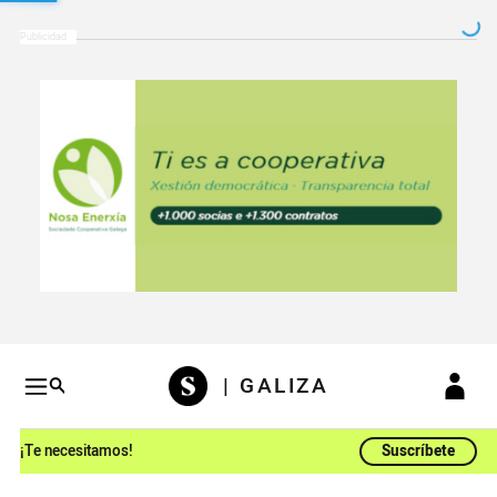
Salto a contenido
Salto a navegación
Conteni
| GALIZA
¡Te necesitamos!
Suscríbete