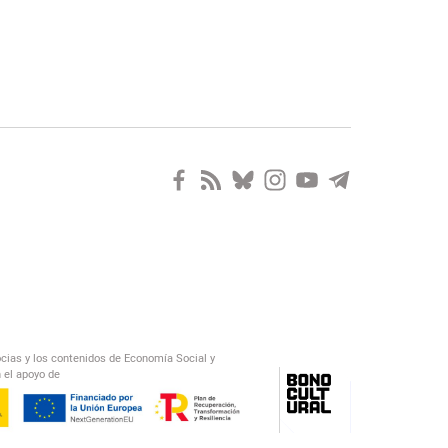
ocias y los contenidos de Economía Social y
 el apoyo de