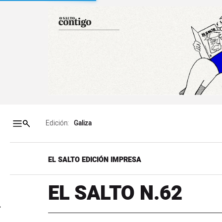
Salto a contenido
Salto a navegación
Contenidos portada
Acce
Edición:
EL SALTO EDICIÓN IMPRESA
EL SALTO N.62