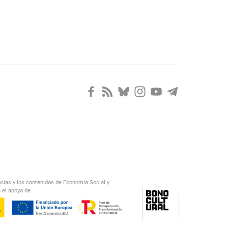
ocias y los contenidos de Economía Social y
 el apoyo de