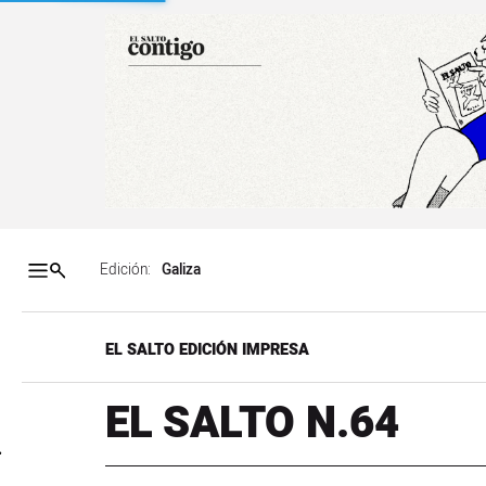
Salto a contenido
Salto a navegación
Contenidos portada
Acce
Edición:
EL SALTO EDICIÓN IMPRESA
EL SALTO N.64