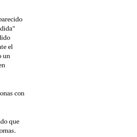
parecido
rdida”
dido
te el
o un
en
sonas con
ado que
nomas.