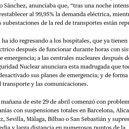
o Sánchez, anunciaba que, “tras una noche intens
restablecer al 99,95% la demanda eléctrica, mient
s subestaciones de la red de transportes están rep
ha ido regresando a los hospitales, que ya tienen
ctrico después de funcionar durante horas con si
e emergencia; a las centrales nucleares después d
guridad Nuclear anunciara esta madrugada que tod
 desactivado sus planes de emergencia; y de form
l transporte y las comunicaciones.
a mañana de este 29 de abril comenzó con problem
anías con suspensiones totales en Barcelona, Alica
z, Sevilla, Málaga, Bilbao o San Sebastián y supre
edia y larga distancia en numerosos puntos de la