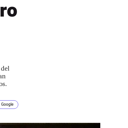
tro
 del
han
os.
n Google