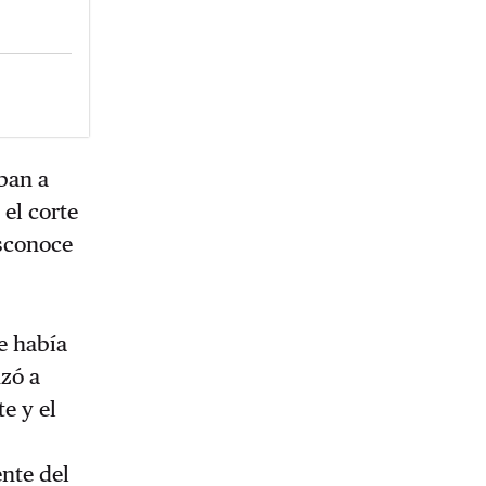
ban a
 el corte
esconoce
se había
nzó a
e y el
n
ente del