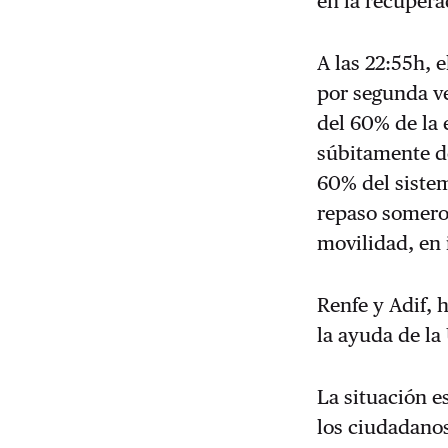
en la recupera
A las 22:55h, 
por segunda ve
del 60% de la 
súbitamente d
60% del sistem
repaso somero
movilidad, en 
Renfe y Adif, 
la ayuda de la
La situación 
los ciudadano