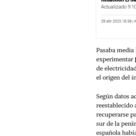
Redacción El Sa
Actualizado 9:1
28 abr 2025 18:38 | 
Pasaba media 
experimentar
de electricida
el origen del i
Según datos ac
reestablecido 
recuperarse pa
sur de la pení
española había