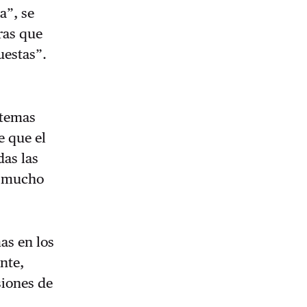
a”, se
ras que
uestas”.
stemas
e que el
as las
a mucho
as en los
nte,
siones de