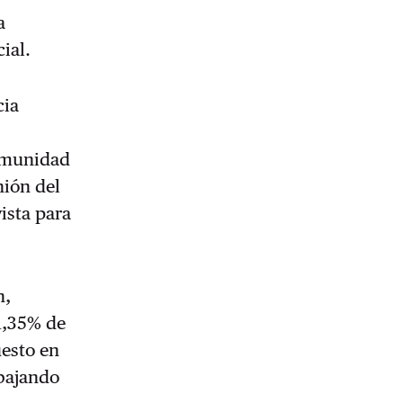
a
ial.
cia
Comunidad
nión del
ista para
n,
61,35% de
esto en
bajando