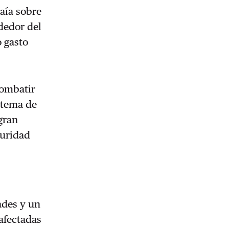
aía sobre
dedor del
 gasto
combatir
istema de
gran
guridad
ades y un
afectadas