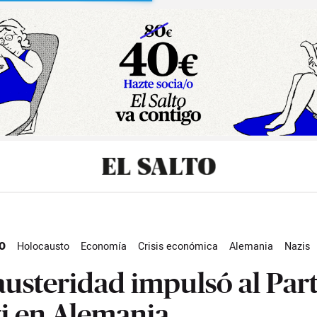
sibilidad
O
Holocausto
Economía
Crisis económica
Alemania
Nazis
d
El Salmón Contracorriente
austeridad impulsó al Par
i en Alemania