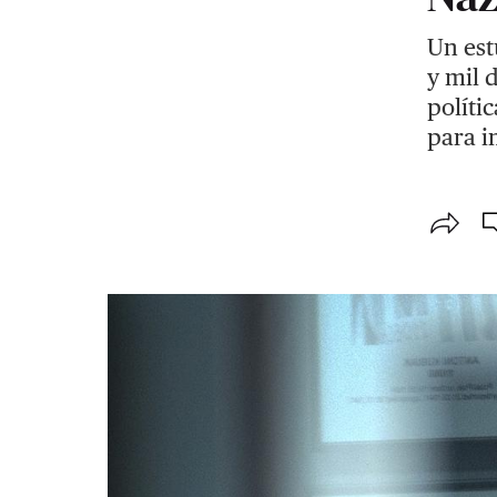
Un est
y mil 
políti
para i