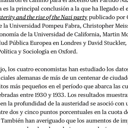
allanaron el camino para el ascenso del Partido Na
 es la principal conclusión a la que ha llegado el 
terity and the rise of the Nazi part
y
publicado por 
de la Universidad Pompeu Fabra, Christopher Meis
onomía de la Universidad de California, Martin M
lud Pública Europea en Londres y David Stuckler,
lítica y Sociología en Oxford.
jo, los cuatro economistas han estudiado los datos
ficiales alemanas de más de un centenar de ciudad
ritos más pequeños en el período que abarca las c
ebradas entre 1930 y 1933. Los resultados muestr
n la profundidad de la austeridad se asoció con 
re dos y cinco puntos porcentuales en la cuota d
s. También han averiguado que los aumentos de i