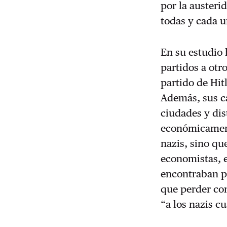
por la austeri
todas y cada u
En su estudio 
partidos a otr
partido de Hit
Además, sus cá
ciudades y dis
económicament
nazis, sino qu
economistas, e
encontraban p
que perder con
“a los nazis c