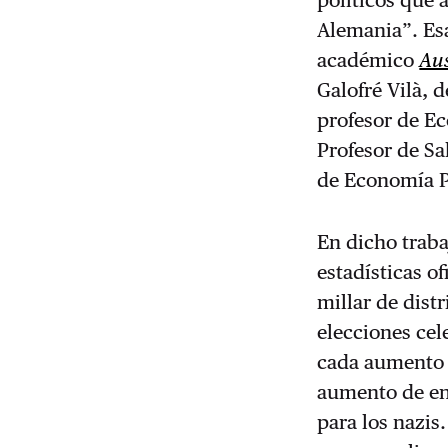
políticos que 
Alemania”. Esa
académico
Aus
Galofré Vilà, 
profesor de Ec
Profesor de Sa
de Economía Po
En dicho traba
estadísticas o
millar de dist
elecciones cel
cada aumento e
aumento de ent
para los nazi