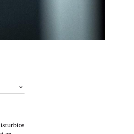
n
disturbios