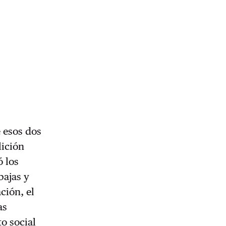
e esos dos
lición
ó los
bajas y
ción, el
as
o social