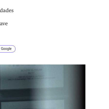
udades
lave
n Google