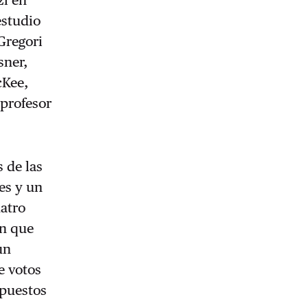
zi en
estudio
Gregori
sner,
cKee,
 profesor
 de las
es y un
uatro
an que
un
e votos
mpuestos