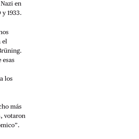
 Nazi en
 y 1933.
unos
 el
Brüning.
e esas
a los
ucho más
s, votaron
ómico”.