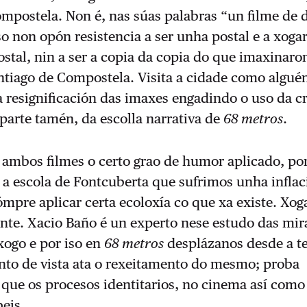
ompostela. Non é, nas súas palabras “un filme de
iso non opón resistencia a ser unha postal e a xoga
stal, nin a ser a copia da copia do que imaxinaro
ntiago de Compostela. Visita a cidade como algué
 resignificación das imaxes engadindo o uso da c
i parte tamén, da escolla narrativa de
68 metros
.
 ambos filmes o certo grao de humor aplicado, po
 a escola de Fontcuberta que sufrimos unha inflac
mpre aplicar certa ecoloxía co que xa existe. Xog
nte. Xacio Baño é un experto nese estudo das mir
xogo e por iso en
68 metros
desplázanos desde a te
nto de vista ata o rexeitamento do mesmo; proba
e que os procesos identitarios, no cinema así como
eis.