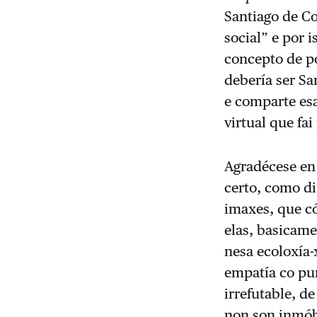
Santiago de C
social” e por 
concepto de po
debería ser Sa
e comparte esa
virtual que fa
Agradécese en
certo, como di
imaxes, que có
elas, basicame
nesa ecoloxía-
empatía co pu
irrefutable, d
non son inmób