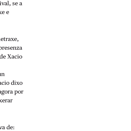
val, se a
xe e
etraxe,
presenza
 de Xacio
un
acio dixo
agora por
xerar
va de: