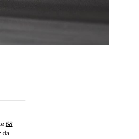
xe
68
r da