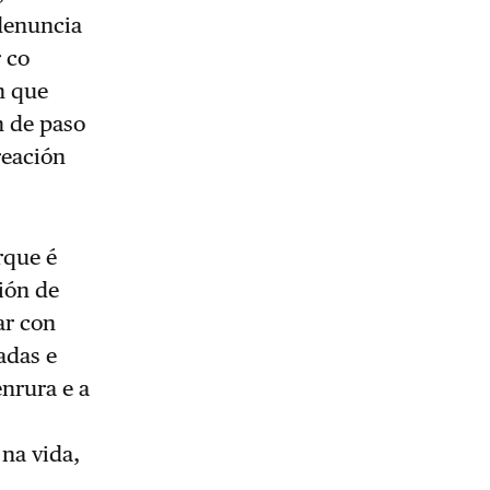
 denuncia
r co
n que
n de paso
reación
rque é
ión de
ar con
adas e
nrura e a
 na vida,