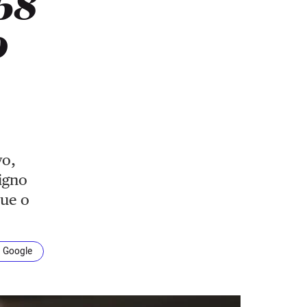
‘68
o
vo,
igno
que o
n Google