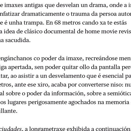
re imaxes antigas que desvelan un drama, onde a 
enfatizar dramaticamente o trauma da persoa auto
e é unha trampa. En 68 metros cando xa te estás
a idea de clásico documental de home movie revis
ha sacudida.
engánchanos co poder da imaxe, recreándose men
iga apertada, sen poder quitar ollo da pantalla pe
ar, ao asistir a un desvelamento que é esencial pa
etros, ante ese xiro, acaba por converterse niso: n
al sobre o poder da información, sobre a semiótic
 os lugares perigosamente agochados na memoria
illante.
 ciudades
, a longametraxe exhibida a continuación,