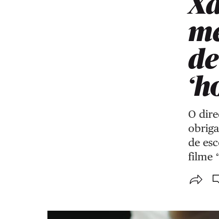
Xa
me
de
‘h
O dire
obriga
de esc
filme