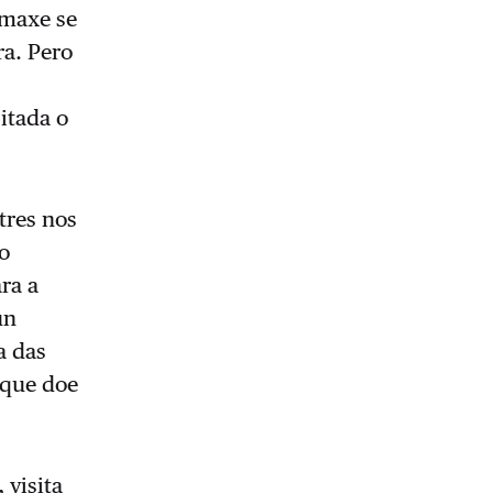
imaxe se
ra. Pero
itada o
tres nos
ro
ra a
un
a das
 que doe
 visita