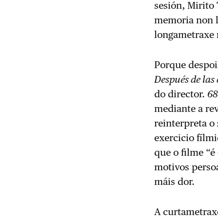
sesión, Mirito 
memoria non ll
longametraxe 
Porque despo
Después de las
do director.
68
mediante a re
reinterpreta o
exercicio fílm
que o filme “é
motivos persoa
máis dor.
A curtametraxe