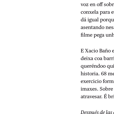
voz en off sob
conxela para 
dá igual porqu
asentando nes
filme pega un
E Xacio Baño 
deixa coa barr
queréndoo quit
historia. 68 m
exercicio form
imaxes. Sobre
atravesar. É br
Después de las