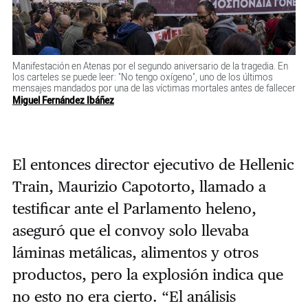
Manifestación en Atenas por el segundo aniversario de la tragedia. En
los carteles se puede leer: "No tengo oxígeno", uno de los últimos
mensajes mandados por una de las víctimas mortales antes de fallecer
Miguel Fernández Ibáñez
El entonces director ejecutivo de Hellenic
Train, Maurizio Capotorto, llamado a
testificar ante el Parlamento heleno,
aseguró que el convoy solo llevaba
láminas metálicas, alimentos y otros
productos, pero la explosión indica que
no esto no era cierto. “El análisis