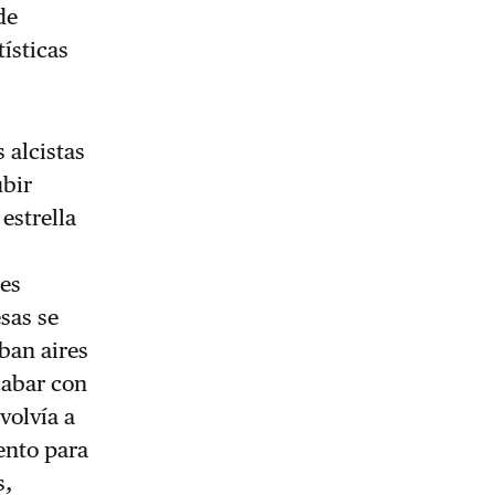
de
ísticas
 alcistas
ubir
estrella
e
ues
sas se
aban aires
cabar con
 volvía a
ento para
s,