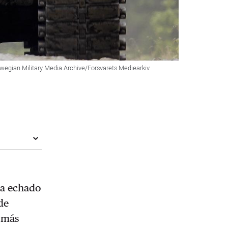
orwegian Military Media Archive/Forsvarets Mediearkiv.
ía echado
de
n más