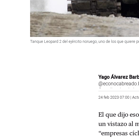
Tanque Leopard 2 del ejército noruego, uno de los que quiere pr
Yago Álvarez Bar
@econocabreado.b
Coordinador de la
24 feb 2023 07:00 | Act
El que dijo es
un vistazo al 
“empresas cícl