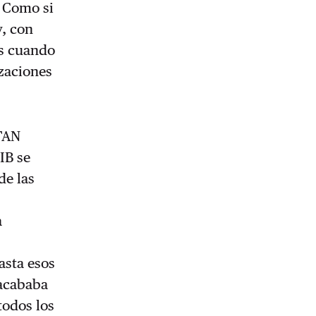
. Como si
y, con
los cuando
zaciones
OTAN
IB se
de las
a
a
asta esos
 acababa
todos los