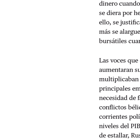
dinero cuando
se diera por h
ello, se justif
más se alargu
bursátiles cu
Las voces que
aumentaran su 
multiplicaban 
principales e
necesidad de 
conflictos bél
corrientes pol
niveles del PI
de estallar, R