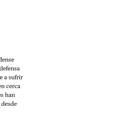
dense
 defensa
 a sufrir
en cerca
es han
s desde