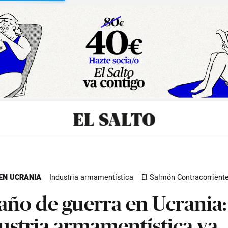
sibilidad
EN UCRANIA
Industria armamentística
El Salmón Contracorrient
año de guerra en Ucrania:
ustria armamentística va