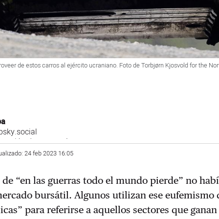
oveer de estos carros al ejército ucraniano. Foto de Torbjørn Kjosvold for the N
ba
sky.social
 sección de economía
ualizado: 24 feb 2023 16:05
o de “en las guerras todo el mundo pierde” no hab
mercado bursátil. Algunos utilizan ese eufemismo 
icas” para referirse a aquellos sectores que gana