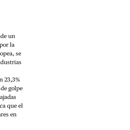
sde un
por la
ropea, se
ndustrias
un 23,3%
 de golpe
ajadas
ca que el
ares en