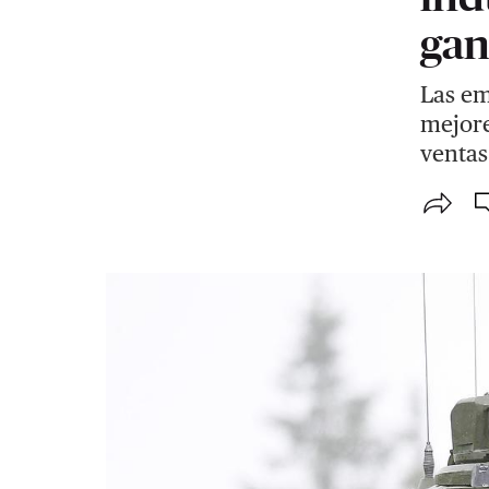
ga
Las e
mejore
ventas