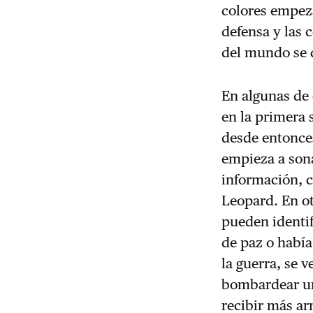
colores empez
defensa y las 
del mundo se 
En algunas de 
en la primera 
desde entonces
empieza a sona
información, c
Leopard. En ot
pueden identifi
de paz o habí
la guerra, se v
bombardear un
recibir más a