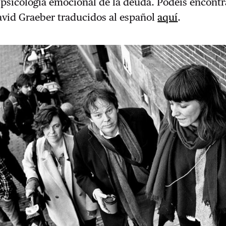
 psicología emocional de la deuda. Podéis encont
avid Graeber traducidos al español
aquí
.