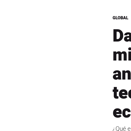
GLOBAL
Da
mi
an
te
ec
¿Qué e