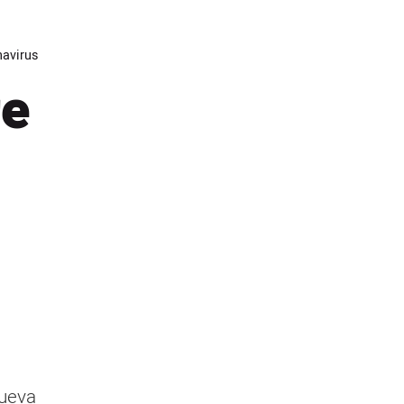
avirus
re
nueva