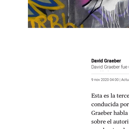
David Graeber
David Graeber
fue 
académica como pro
en las protestas 
9 nov 2020 04:00 | Actu
2002 y siendo uno
completa
Esta es la ter
conducida po
Graeber habla 
sobre el autor