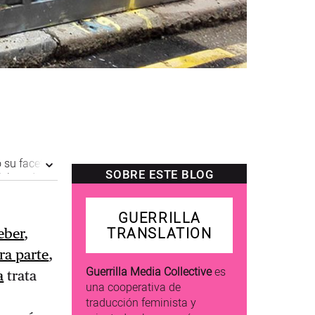
 su faceta
SOBRE ESTE BLOG
ticipando
a York en
Ver bio
GUERRILLA
TRANSLATION
eber
,
ra parte
,
Guerrilla Media Collective
es
a
trata
una cooperativa de
traducción feminista y