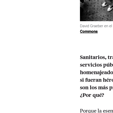
David Graeber en e
Commons
Sanitarios, t
servicios púb
homenajeados
si fueran hé
son los más p
¿Por qué?
Porque la ese