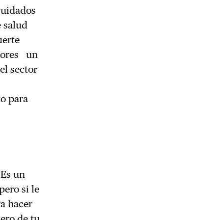
 cuidados
e salud
uerte
adores un
el sector
to para
 Es un
pero si le
ra hacer
ero de tu