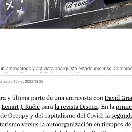
un antropólogo y activista anarquista estadounidense. Combinó
fesor adjunto en la Universidad de Yale con el activismo, par
antiglobalización en contra del Foro Económico Mundial en Nuev
alizado: 15 nov 2022 13:22
 de los primeros organizadores de Occupy Wall Street en 2011.
cera y última parte de una entrevista con
David Gra
r
Lenart J. Kučić
para
la revista Disenz
. En la
prime
de Occupy y del capitalismo del Covid, la
segund
itarismo versus la autoorganización en tiempos de