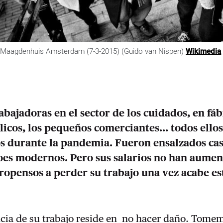
l Maagdenhuis Amsterdam (7-3-2015) (Guido van Nispen)
Wikimedia
rabajadoras en el sector de los cuidados, en fáb
licos, los pequeños comerciantes… todos ello
 durante la pandemia. Fueron ensalzados ca
roes modernos. Pero sus salarios no han aume
ropensos a perder su trabajo una vez acabe est
ncia de su trabajo reside en no hacer daño. Tom