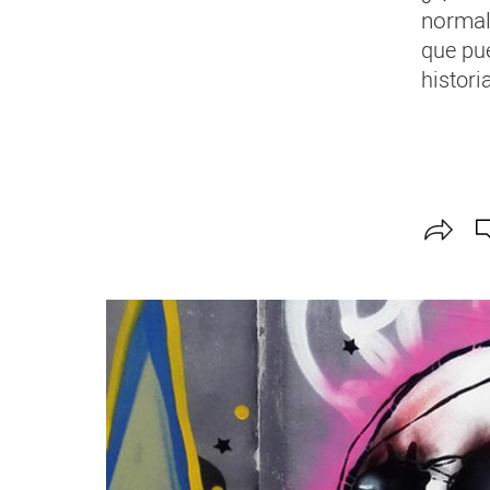
normal
que pu
histori