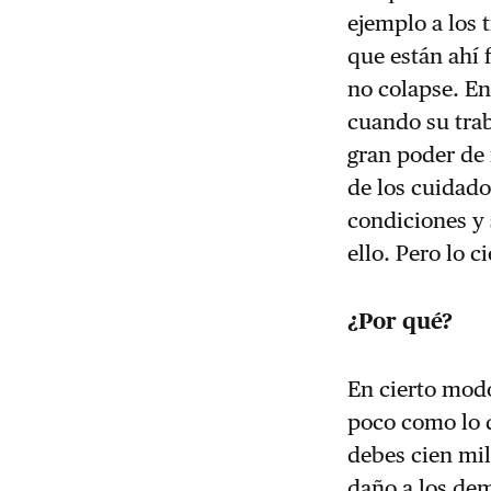
ejemplo a los 
que están ahí 
no colapse. En
cuando su trab
gran poder de 
de los cuidado
condiciones y 
ello. Pero lo c
¿Por qué?
En cierto mod
poco como lo d
debes cien mil
daño a los dem