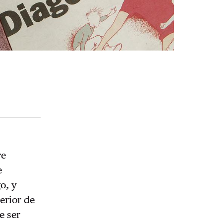
re
e
o, y
erior de
e ser