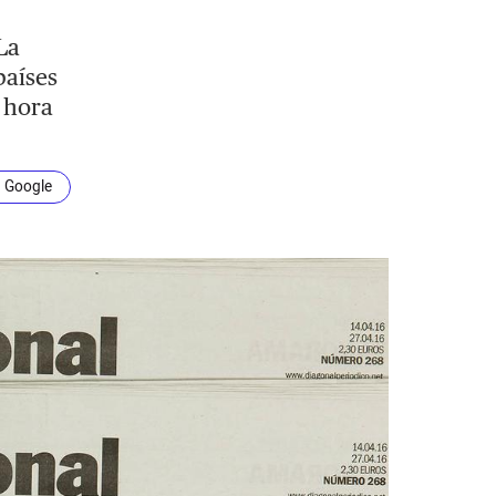
La
países
 hora
n Google