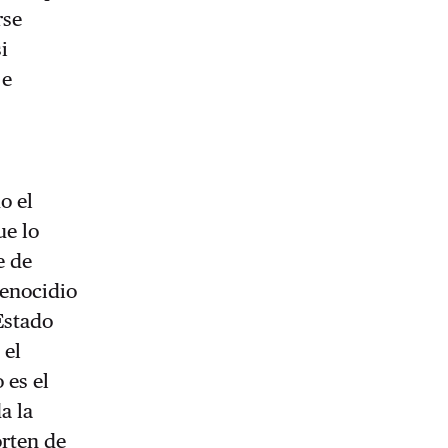
rse
i
 e
o el
ue lo
e de
genocidio
 Estado
 el
 es el
a la
orten de