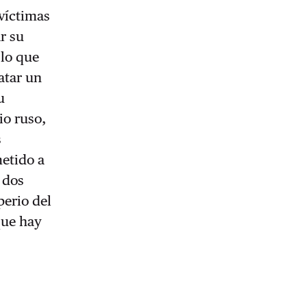
 víctimas
r su
 lo que
atar un
u
io ruso,
s
etido a
 dos
perio del
que hay