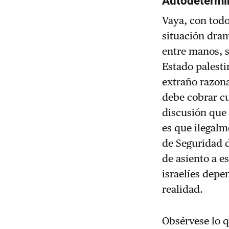
Autodetermi
Vaya, con tod
situación dram
entre manos, s
Estado palesti
extraño razona
debe cobrar cu
discusión que
es que ilegalm
de Seguridad d
de asiento a e
israelíes depe
realidad.
Obsérvese lo q