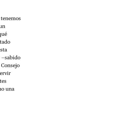
a tenemos
 un
qué
stado
esta
a —sabido
l Consejo
ervir
tes
no una