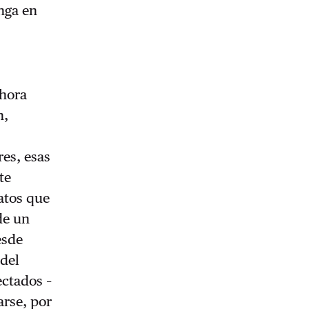
nga en
 hora
n,
res, esas
te
atos que
de un
esde
 del
ectados –
arse, por