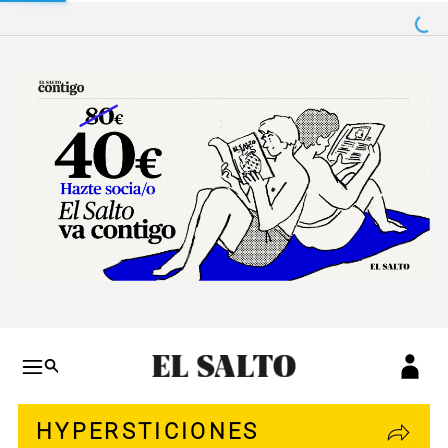
Salto a contenido
Salto a navegación
Conteni
HYPERSTICIONES