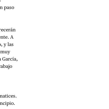
un paso
arecerán
nte. A
, y las
e muy
 García,
rabajo
matices.
incipio.