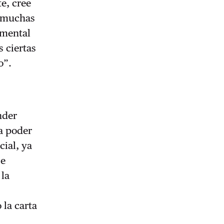
e, cree
o muchas
 mental
s ciertas
o”.
nder
ra poder
cial, ya
se
 la
 la carta