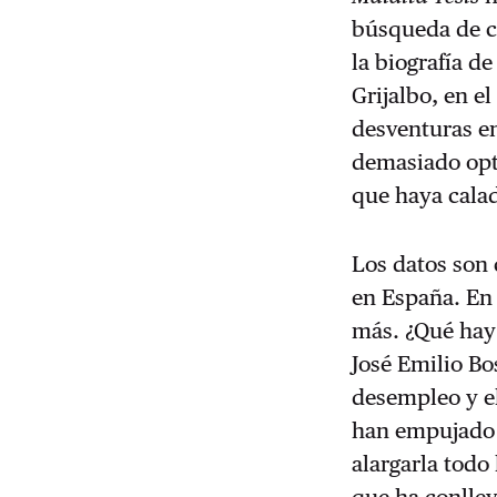
búsqueda de c
la biografía d
Grijalbo, en e
desventuras en
demasiado opti
que haya calad
Los datos son 
en España. En 2
más. ¿Qué hay 
José Emilio Bo
desempleo y el
han empujado 
alargarla todo
que ha conllev