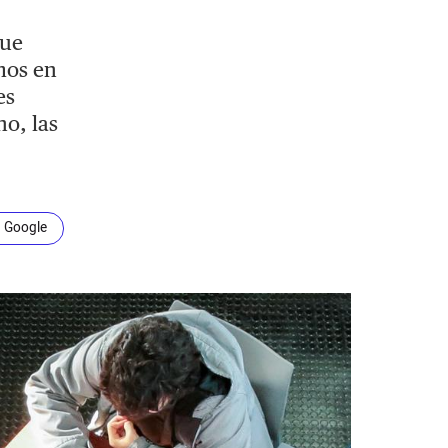
que
mos en
es
o, las
n Google