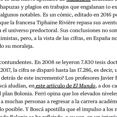
hapuzas y plagios en trabajos que engalanan (o e
e algunos notables. Es un cómic, editado en 2016 p
l que la francesa Tiphaine Rivière repasa sus avent
 el universo predoctoral. Sus conclusiones no so
mistas, pero, a la vista de las cifras, en España n
o su moraleja.
contundentes. En 2008 se leyeron 7.830 tesis doc
017, la cifra se disparó hasta las 17.286, es decir,
detrás de este incremento? Los profesores Javier F
scá aludían, en
este artículo de
El Mundo
, a dos c
 plan Bolonia. Ferri opina que los elevados nivele
a muchas personas a regresar a la carrera académ
 lo posible. Y Boscá apostilla que el impulso a los
ado Bolonia se ha reflejado, a su vez, en un interé