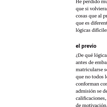
He perdido muc
que si volvier
cosas que al 
que es diferen
lógicas difíci
el previo
¿De qué lógic
antes de embar
matricularse s
que no todos 
conforman con
admisión se de
calificaciones
de motivación