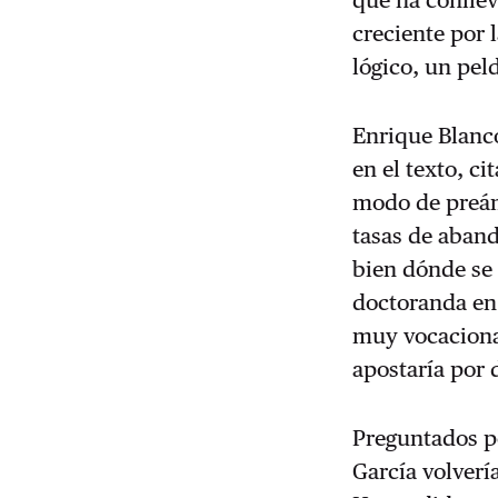
creciente por 
lógico, un pel
Enrique Blanco
en el texto, c
modo de preám
tasas de aban
bien dónde se 
doctoranda en 
muy vocacional
apostaría por d
Preguntados po
García volvería