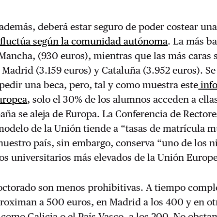
 además, deberá estar seguro de poder costear un
fluctúa según la comunidad autónoma
. La más ba
 Mancha, (930 euros), mientras que las más caras 
Madrid (3.159 euros) y Cataluña (3.952 euros). S
pedir una beca, pero, tal y como muestra este
inf
uropea
, solo el 30% de los alumnos acceden a ellas
aña se aleja de Europa. La Conferencia de Rector
modelo de la Unión tiende a “tasas de matrícula m
 nuestro país, sin embargo, conserva “uno de los n
os universitarios más elevados de la Unión Europ
doctorado son menos prohibitivas. A tiempo compl
roximan a 500 euros, en Madrid a los 400 y en ot
omo Galicia o el País Vasco, a los 200. No obstan