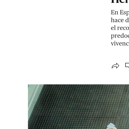
En Esp
hace d
el rec
predoc
vivenc