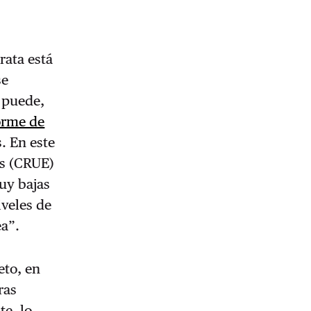
a
rata está
se
e puede,
orme de
. En este
es (CRUE)
uy bajas
iveles de
ea”.
eto, en
ras
te, lo