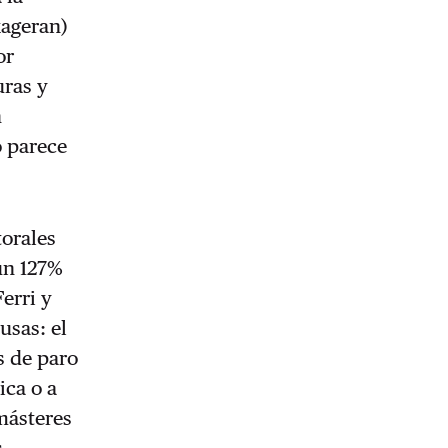
xageran)
or
uras y
n
o parece
torales
 un 127%
erri y
ausas: el
s de paro
ica o a
 másteres
s