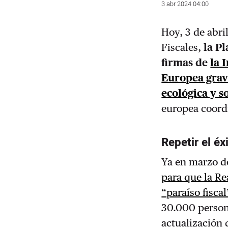
3 abr 2024 04:00
Hoy, 3 de abri
Fiscales,
la Pl
firmas de
la 
Europea grava
ecológica y s
europea coordi
Repetir el é
Ya en marzo d
para que la Re
“paraíso fiscal
30.000 persona
actualización 