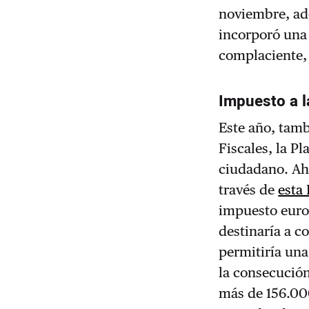
noviembre, a
incorporó una 
complaciente
Impuesto a l
Este año, tamb
Fiscales, la Pl
ciudadano. Aho
través de
esta
impuesto europ
destinaría a c
permitiría una
la consecución
más de 156.00