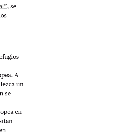
al”
, se
nos
efugios
opea. A
blezca un
n se
ropea en
sitan
ben