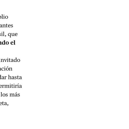
plio
antes
il, que
ndo el
invitado
ación
dar hasta
ermitiría
e los más
eta,