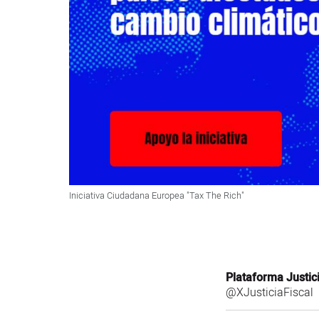
Iniciativa Ciudadana Europea "Tax The Rich"
Plataforma Justici
@XJusticiaFiscal