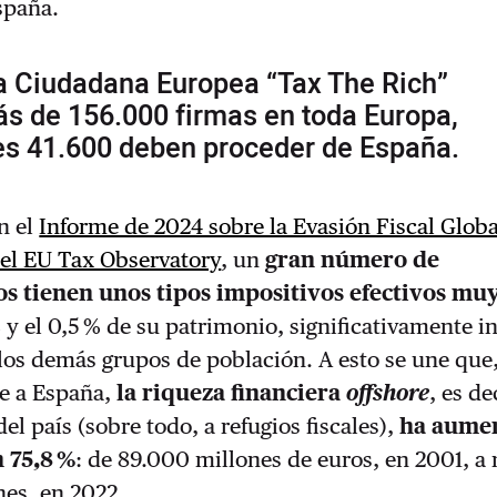
spaña.
va Ciudadana Europea “Tax The Rich”
s de 156.000 firmas en toda Europa,
es 41.600 deben proceder de España.
n el
Informe de 2024 sobre la Evasión Fiscal Globa
 el EU Tax Observatory
, un
gran número de
s tienen unos tipos impositivos efectivos muy
% y el 0,5 % de su patrimonio, significativamente in
 los demás grupos de población. A esto se une que,
te a España,
la riqueza financiera
offshore
, es de
el país (sobre todo, a refugios fiscales),
ha aume
 75,8 %
: de 89.000 millones de euros, en 2001, a
nes, en 2022.