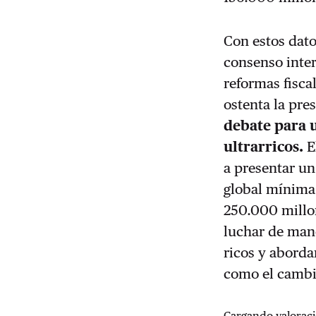
Con estos dat
consenso inter
reformas fisca
ostenta la pre
debate para u
ultrarricos.
E
a presentar u
global mínima 
250.000 millon
luchar de mane
ricos y abordar
como el cambi
Cargando valoraci