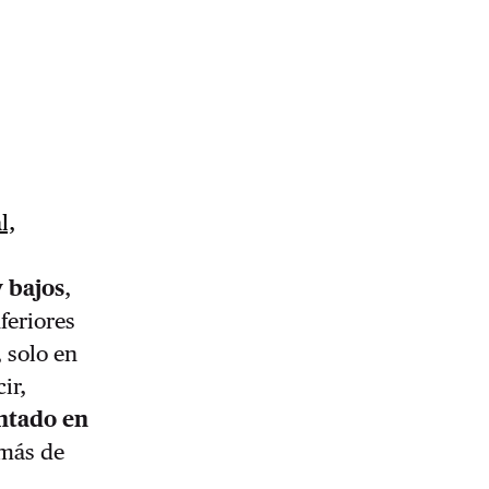
l,
 bajos
,
feriores
 solo en
cir,
ntado en
 más de