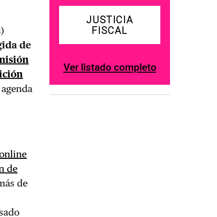
JUSTICIA
FISCAL
s)
gida de
misión
Ver listado completo
ición
a agenda
 online
n de
 más de
asado