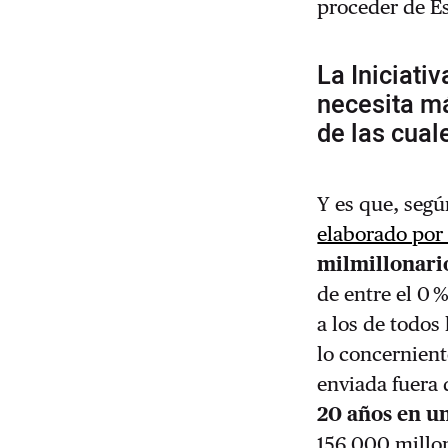
proceder de E
La Iniciati
necesita má
de las cual
Y es que, segú
elaborado por
milmillonario
de entre el 0 
a los de todos
lo concernien
enviada fuera d
20 años en un
156.000 millo