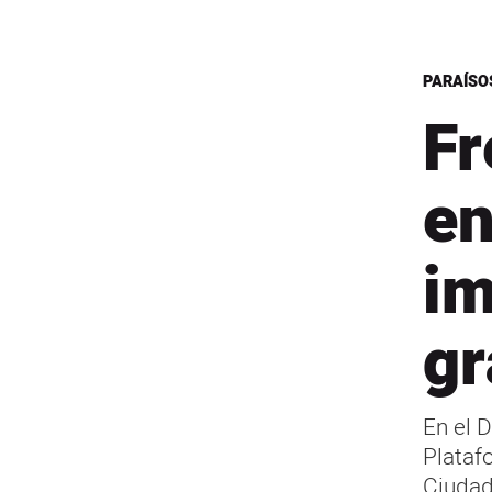
PARAÍSO
Fr
en
im
gr
En el D
Platafo
Ciudad