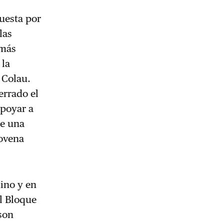
uesta por
las
 más
 la
 Colau.
errado el
apoyar a
de una
novena
mino y en
el Bloque
son