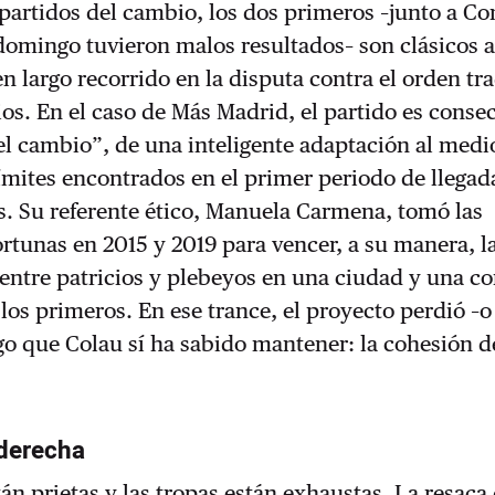
 partidos del cambio, los dos primeros –junto a 
domingo tuvieron malos resultados– son clásicos a
n largo recorrido en la disputa contra el orden tr
rios. En el caso de Más Madrid, el partido es cons
l cambio”, de una inteligente adaptación al medio
límites encontrados en el primer periodo de llegada
. Su referente ético, Manuela Carmena, tomó las
rtunas en 2015 y 2019 para vencer, a su manera, l
 entre patricios y plebeyos en una ciudad y una 
os primeros. En ese trance, el proyecto perdió –o
go que Colau sí ha sabido mantener: la cohesión d
 derecha
tán prietas y las tropas están exhaustas. La resaca