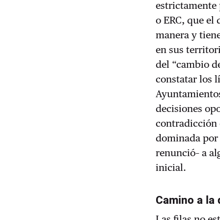
estrictamente
o ERC, que el 
manera y tiene
en sus territo
del “cambio de
constatar los 
Ayuntamientos
decisiones opo
contradicción
dominada por l
renunció– a al
inicial.
Camino a la
Las filas no es