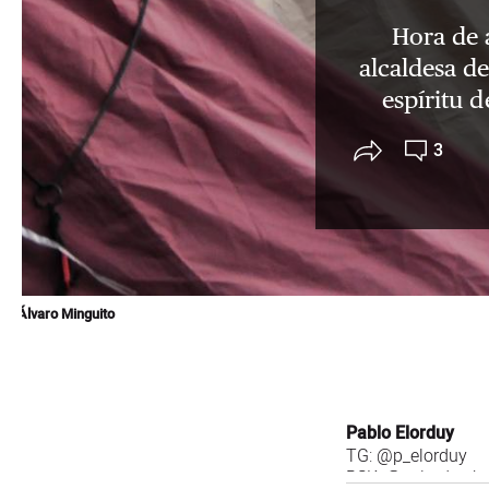
Hora de a
alcaldesa de
espíritu 
3
Álvaro Minguito
Pablo Elorduy
TG:
@p_elorduy
BSK:
@pelorduy.bs