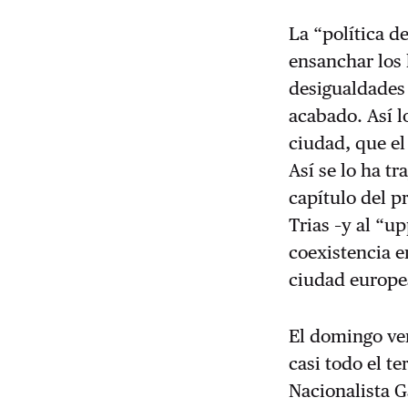
La “política d
ensanchar los 
desigualdades
acabado. Así l
ciudad, que e
Así se lo ha t
capítulo del p
Trias –y al “u
coexistencia e
ciudad europe
El domingo ven
casi todo el t
Nacionalista G