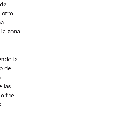
 de
 otro
ha
 la zona
endo la
o de
a
 las
o fue
s