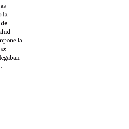
Las
 la
 de
salud
impone la
lex
llegaban
.