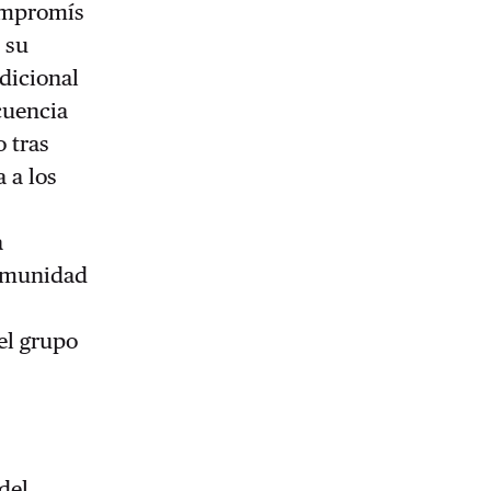
Compromís
 su
adicional
ecuencia
 tras
 a los
a
comunidad
el grupo
 del