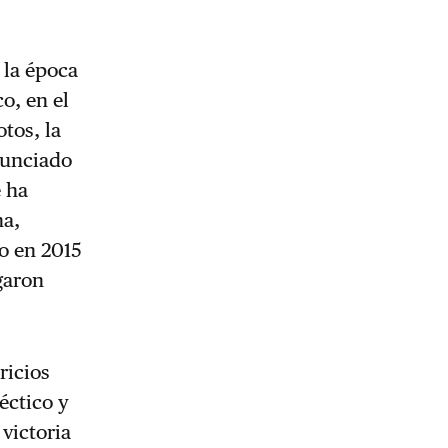
 la época
o, en el
tos, la
anunciado
e ha
na,
o en 2015
egaron
ricios
éctico y
 victoria