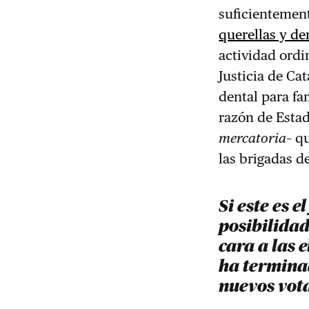
suficientemen
querellas y d
actividad ordi
Justicia de Ca
dental para fa
razón de Estad
mercatoria
– q
las brigadas d
Si este es e
posibilida
cara a las 
ha terminad
nuevos vot