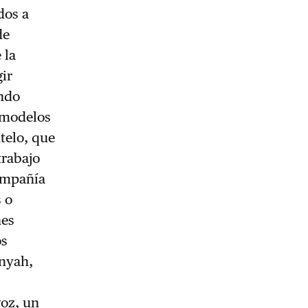
dos a
de
 la
gir
endo
n modelos
ntelo, que
trabajo
compañía
s o
nes
os
enyah,
voz, un