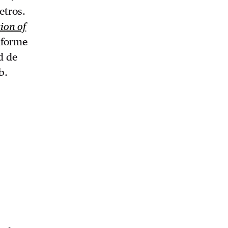
etros.
ion of
informe
d de
b.