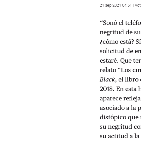
21 sep 2021 04:51 | Ac
“Sonó el teléf
negritud de su 
¿cómo está? Sí
solicitud de e
estaré. Que te
relato “Los c
Black
, el lib
2018. En esta h
aparece reflej
asociado a la 
distópico que 
su negritud co
su actitud a l