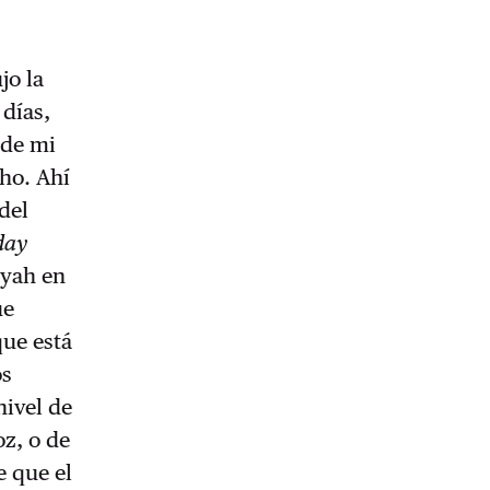
jo la
 días,
 de mi
ho. Ahí
del
day
nyah en
ue
que está
os
nivel de
oz, o de
e que el