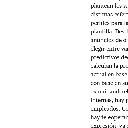
plantean los s
distintas esfe
perfiles para l
plantilla. Des
anuncios de o
elegir entre v
predictivos de
calculan la pr
actual en base
con base en su
examinando el
internas, hay 
empleados. Co
hay teleoperad
expresión, ya 