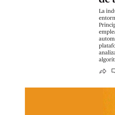
La ind
entorn
Princi
emplea
automa
plataf
analiz
algorí