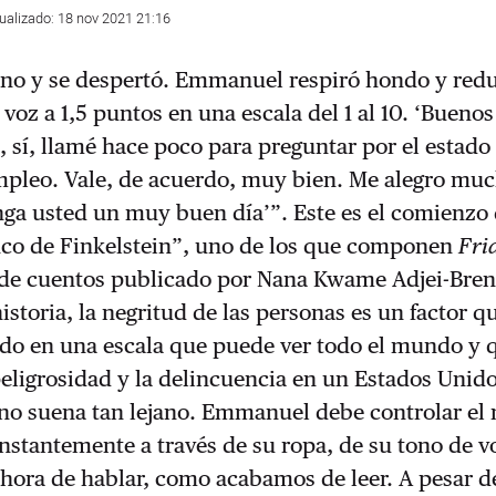
tualizado: 18 nov 2021 21:16
ono y se despertó. Emmanuel respiró hondo y redu
voz a 1,5 puntos en una escala del 1 al 10. ‘Buenos
, sí, llamé hace poco para preguntar por el estado
mpleo. Vale, de acuerdo, muy bien. Me alegro muc
nga usted un muy buen día’”. Este es el comienzo 
inco de Finkelstein”, uno de los que componen
Fri
ro de cuentos publicado por Nana Kwame Adjei-Bre
istoria, la negritud de las personas es un factor q
ado en una escala que puede ver todo el mundo y 
peligrosidad y la delincuencia en un Estados Unid
no suena tan lejano. Emmanuel debe controlar el 
nstantemente a través de su ropa, de su tono de v
a hora de hablar, como acabamos de leer. A pesar d