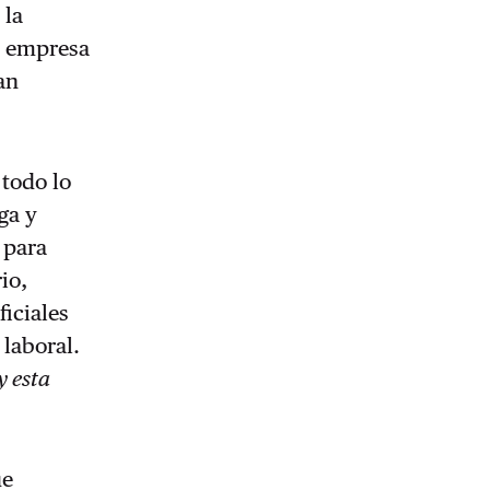
 la
la empresa
an
 todo lo
ga y
 para
io,
ficiales
laboral.
y esta
ue