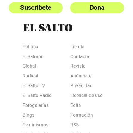
Suscríbete
Dona
Política
Tienda
El Salmón
Contacta
Global
Revista
Radical
Anúnciate
El Salto TV
Privacidad
El Salto Radio
Licencia de uso
Fotogalerías
Edita
Blogs
Formación
Feminismos
RSS