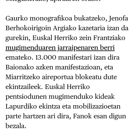
Gaurko monografikoa bukatzeko, Jenofa
Berhokoirigoin Argiako kazetaria izan da
gurekin, Euskal Herriko zein Frantziako
mugimenduaren jarraipenaren berri
emateko. 13.000 manifestari izan dira
Baionako azken manifestazioan, eta
Miarritzeko aireportua blokeatu dute
ekintzaileek. Euskal Herriko
pentsiodunen mugimenduko kideak
Lapurdiko ekintza eta mobilizazioetan
parte hartzen ari dira, Fanok esan digun
bezala.