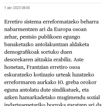
1 abr 2023 08:00
Erretiro sistema erreformatzeko beharra
nabarmentzen ari da Europa osoan
zehar, pentsio publikoen egungo
banaketazko antolakuntzan aldaketa
demografikoak sortuko duen
desorekaren aitzakia erabiliz. Aste
honetan, Frantzian erretiro osoa
eskuratzeko kotizazio urteak luzatzeko
erreformaren aurkako 10. greba orokor
eguna antolatu dute sindikatuek, eta
azken hamarkadetako mugimendu sozial
indartsuenetariko borroka garatzen ari da