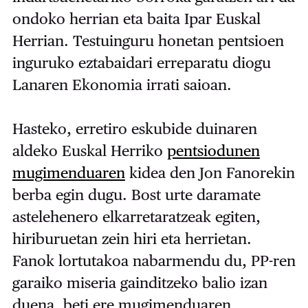
ondoko herrian eta baita Ipar Euskal
Herrian. Testuinguru honetan pentsioen
inguruko eztabaidari erreparatu diogu
Lanaren Ekonomia irrati saioan.
Hasteko, erretiro eskubide duinaren
aldeko Euskal Herriko
pentsiodunen
mugimenduaren
kidea den Jon Fanorekin
berba egin dugu. Bost urte daramate
astelehenero elkarretaratzeak egiten,
hiriburuetan zein hiri eta herrietan.
Fanok lortutakoa nabarmendu du, PP-ren
garaiko miseria gainditzeko balio izan
duena, beti ere mugimenduaren