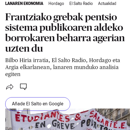
LANAREN EKONOMIA
Hordago
El Salto Radio
Actualidad
Frantziako grebak pentsio
sistema publikoaren aldeko
borrokaren beharra agerian
uzten du
Bilbo Hiria irratia, El Salto Radio, Hordago eta
Argia elkarlanean, lanaren munduko analisia
egiten
Añade El Salto en Google