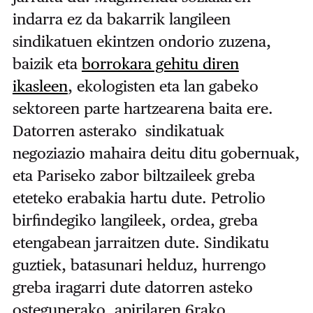
indarra ez da bakarrik langileen
sindikatuen ekintzen ondorio zuzena,
baizik eta
borrokara gehitu diren
ikasleen
, ekologisten eta lan gabeko
sektoreen parte hartzearena baita ere.
Datorren asterako sindikatuak
negoziazio mahaira deitu ditu gobernuak,
eta Pariseko zabor biltzaileek greba
eteteko erabakia hartu dute. Petrolio
birfindegiko langileek, ordea, greba
etengabean jarraitzen dute. Sindikatu
guztiek, batasunari helduz, hurrengo
greba iragarri dute datorren asteko
ostegunerako, apirilaren 6rako.