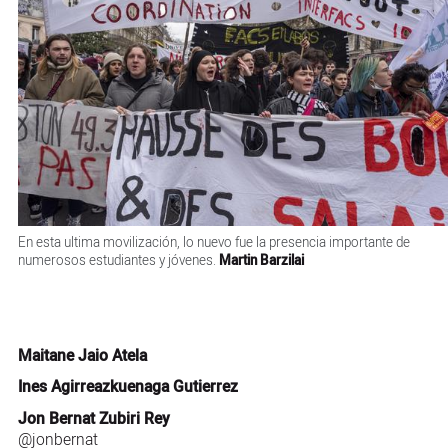
En esta ultima movilización, lo nuevo fue la presencia importante de
numerosos estudiantes y jóvenes.
Martin Barzilai
Maitane Jaio Atela
Ines Agirreazkuenaga Gutierrez
Jon Bernat Zubiri Rey
@jonbernat