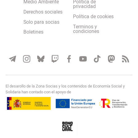
Medio Ambiente
Política de
privacidad
Derechos sociales
Política de cookies
Solo para socias
Terminos y
condiciones
Boletines
El desarollo de la Zona Socias y los contenidos de Economía Social y
Solidaria han contado con el apoyo de