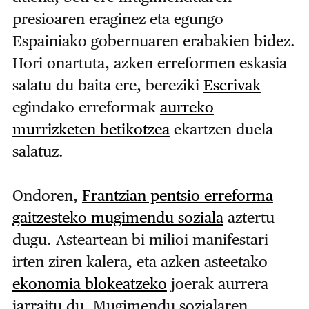
presioaren eraginez eta egungo
Espainiako gobernuaren erabakien bidez.
Hori onartuta, azken erreformen eskasia
salatu du baita ere, bereziki
Escrivak
egindako erreformak
aurreko
murrizketen betikotzea
ekartzen duela
salatuz.
Ondoren,
Frantzian pentsio erreforma
gaitzesteko mugimendu soziala
aztertu
dugu. Asteartean bi milioi manifestari
irten ziren kalera, eta azken asteetako
ekonomia blokeatzeko
joerak aurrera
jarraitu du. Mugimendu sozialaren