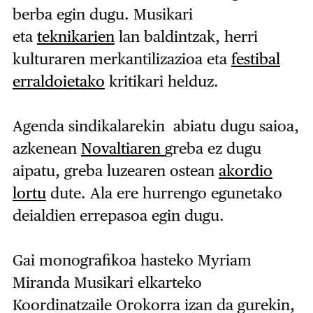
berba egin dugu. Musikari
eta
teknikarien
lan baldintzak, herri
kulturaren merkantilizazioa eta
festibal
erraldoietako
kritikari helduz.
Agenda sindikalarekin abiatu dugu saioa,
azkenean
Novaltiaren
greba ez dugu
aipatu, greba luzearen ostean
akordio
lortu
dute. Ala ere hurrengo egunetako
deialdien errepasoa egin dugu.
Gai monografikoa hasteko Myriam
Miranda Musikari elkarteko
Koordinatzaile Orokorra izan da gurekin,