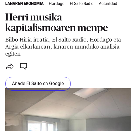
LANAREN EKONOMIA
Hordago
El Salto Radio
Actualidad
Herri musika
kapitalismoaren menpe
Bilbo Hiria irratia, El Salto Radio, Hordago eta
Argia elkarlanean, lanaren munduko analisia
egiten
Añade El Salto en Google