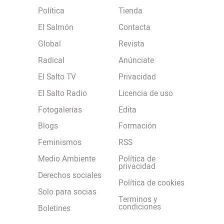
Política
Tienda
El Salmón
Contacta
Global
Revista
Radical
Anúnciate
El Salto TV
Privacidad
El Salto Radio
Licencia de uso
Fotogalerías
Edita
Blogs
Formación
Feminismos
RSS
Medio Ambiente
Política de
privacidad
Derechos sociales
Política de cookies
Solo para socias
Terminos y
condiciones
Boletines