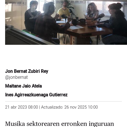
Jon Bernat Zubiri Rey
@jonbernat
Maitane Jaio Atela
Ines Agirreazkuenaga Gutierrez
21 abr 2023 08:00 | Actualizado: 26 nov 2025 10:00
Musika sektorearen erronken inguruan