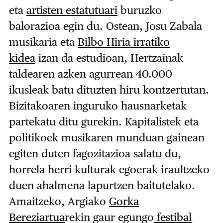
eta
artisten estatutuari
buruzko
balorazioa egin du. Ostean, Josu Zabala
musikaria eta
Bilbo Hiria irratiko
kidea
izan da estudioan, Hertzainak
taldearen azken agurrean 40.000
ikusleak batu dituzten hiru kontzertutan.
Bizitakoaren inguruko hausnarketak
partekatu ditu gurekin. Kapitalistek eta
politikoek musikaren munduan gainean
egiten duten fagozitazioa salatu du,
horrela herri kulturak egoerak iraultzeko
duen ahalmena lapurtzen baitutelako.
Amaitzeko, Argiako
Gorka
Bereziartua
rekin gaur egungo
festibal