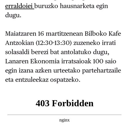
erraldoiei
buruzko hausnarketa egin
dugu.
Maiatzaren 16 martitzenean Bilboko Kafe
Antzokian (12:30-13:30) zuzeneko irrati
solasaldi berezi bat antolatuko dugu,
Lanaren Ekonomia irratsaioak 100 saio
egin izana azken urteetako partehartzaile
eta entzuleekaz ospatzeko.