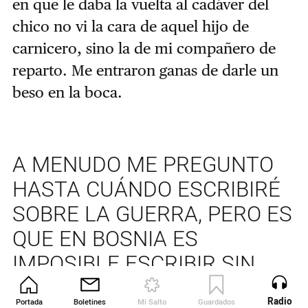
en que le daba la vuelta al cadáver del
chico no vi la cara de aquel hijo de
carnicero, sino la de mi compañero de
reparto. Me entraron ganas de darle un
beso en la boca.
A MENUDO ME PREGUNTO
HASTA CUÁNDO ESCRIBIRÉ
SOBRE LA GUERRA, PERO ES
QUE EN BOSNIA ES
IMPOSIBLE ESCRIBIR SIN
QUE LA GUERRA O SUS
Radio
Portada
Boletines
Mi Salto
Guardados
Revista