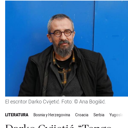
El escritor Darko Cvijetić. Foto: © Ana Bogišić.
LITERATURA
Bosnia y Herzegovina
Croacia
Serbia
Yugoslavia