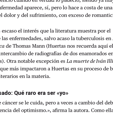
lencio cuando en verdad lo padeció, siendo ya ma
nfermedad aparece, sí, pero lo hace a costa de una
el dolor y del sufrimiento, con exceso de romanti
 escaso el interés que la literatura muestra por el
 las enfermedades, salvo acaso la tuberculosis en
ca
de Thomas Mann (Huertas nos recuerda aquí el
 intercambio de radiografías de dos enamorados e
s). Otra notable excepción es
La muerte de Iván Ill
s que más impactaron a Huertas en su proceso de
iterarios en la materia.
sado: Qué raro era ser «yo»
 cáncer se le cuida, pero a veces a cambio del deb
gencia del optimismo.», afirma la autora. Como el