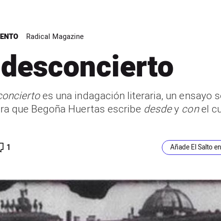
IENTO
Radical Magazine
 desconcierto
concierto
es una indagación literaria, un ensayo 
tura que Begoña Huertas escribe
desde
y
con
el c
1
Añade El Salto e