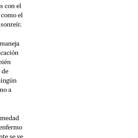
es con el
 como el
sonreír.
 maneja
icación
bién
 de
ningún
mo a
ermedad
 enfermo
te se ve