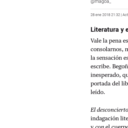
@magoa_
28 ene 2018 21:32 | Act
Literatura y
Vale la pena 
consolarnos, m
la sensación e
escribe. Bego
inesperado, qu
portada del li
leído.
El desconciert
indagación lit
y
con
el cuerp