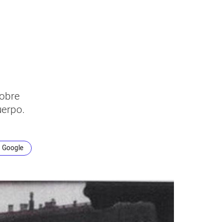
sobre
uerpo.
n Google