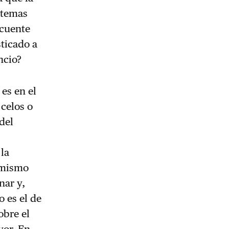
s temas
ecuente
sticado a
ncio?
 es en el
 celos o
del
 la
o mismo
nar y,
 es el de
obre el