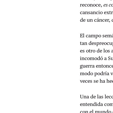
reconoce,
es c
cansancio ext
de un cáncer, 
El campo semán
tan despreocu
es otro de lo
incomodó a Su
guerra entonce
modo podría v
veces se ha he
Una de las lec
entendida com
con el mundo 