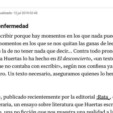
ualizado: 12 jul 2019 02:45
 enfermedad
escribir porque hay momentos en los que nada pu
omentos en los que se nos quitan las ganas de le
s la de no tener nada que decir... Contra todo pron
ña Huertas lo ha hecho en
El desconcierto
, «un text
e no contaba con escribir», según nos confiesa ya
bro. Un texto necesario, aseguramos quienes lo h
o
, publicado recientemente por la editorial
:Rata_
,
eraria, un ensayo sobre literatura que Huertas esc
o, una no ficción que nos muestra una realidad a l