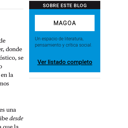
SOBRE ESTE BLOG
MAGOA
Un espacio de literatura,
ede
pensamiento y crítica social.
er, donde
óstico, se
Ver listado completo
o
 en la
emos
 es una
ribe
desde
a que la