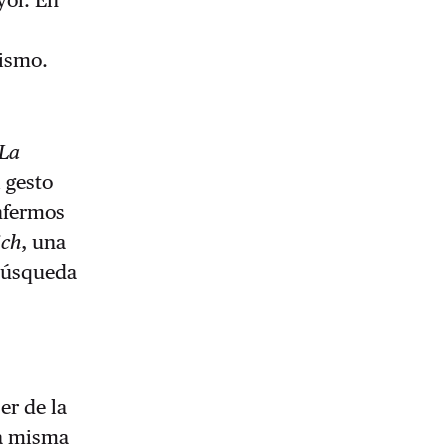
yor.
En
cismo.
La
 gesto
nfermos
ich
, una
 búsqueda
er de la
la misma