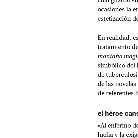
cual guardó si
ocasiones la e
estetización d
En realidad, es
tratamiento de
montaña mági
simbólico del
de tuberculosi
de las novela
de referentes l
el héroe can
«Al enfermo de
lucha y la exi