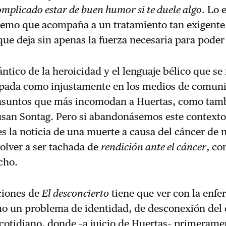
omplicado estar de buen humor si te duele algo
. Lo 
remo que acompaña a un tratamiento tan exigente
que deja sin apenas la fuerza necesaria para poder 
tico de la heroicidad y el lenguaje bélico que se
pada como injustamente en los medios de comun
s asuntos que más incomodan a Huertas, como tam
san Sontag. Pero si abandonásemos este contexto
s la noticia de una muerte a causa del cáncer de 
olver a ser tachada de
rendición ante el cáncer
, co
cho.
ciones de
El desconcierto
tiene que ver con la enf
o un problema de identidad, de
desconexión del
cotidiano
, donde
–
a juicio de Huertas
–
primeramen