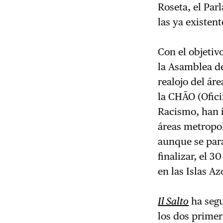
Roseta, el Par
las ya existen
Con el objetiv
la Asamblea de
realojo del ár
la CHÃO (Ofici
Racismo, han i
áreas metropol
aunque se para
finalizar, el 
en las Islas Az
Il Salto
ha segu
los dos primer