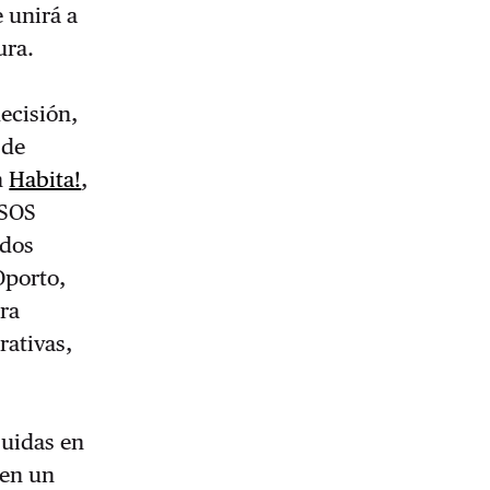
 unirá a
ura.
decisión,
 de
n
Habita!
,
 SOS
 dos
Oporto,
ra
rativas,
buidas en
cen un