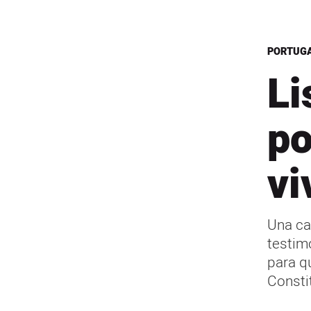
PORTUG
Li
po
vi
Una ca
testim
para q
Consti