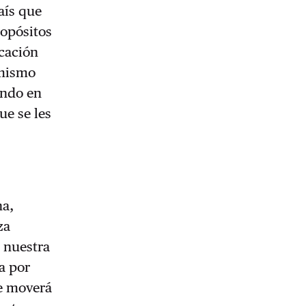
aís que
ropósitos
icación
 mismo
endo en
ue se les
ha,
za
 nuestra
a por
se moverá