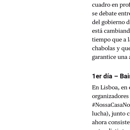
cuadro en pro
se debate entr
del gobierno d
está cambiand
tiempo que a l
chabolas y que
garantice una 
1er día – Ba
En Lisboa, en 
organizadores 
#NossaCasaNos
lucha), junto 
ahora consiste