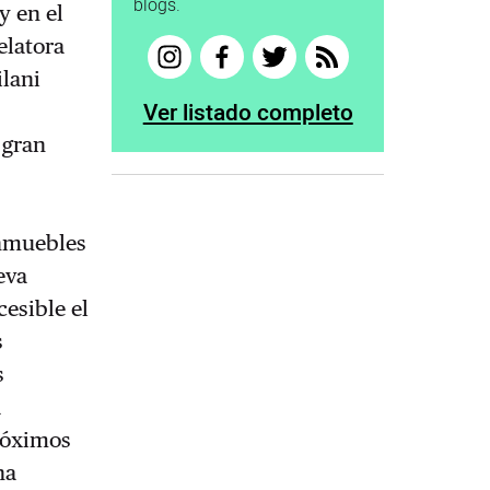
blogs.
y en el
elatora
ilani
Ver listado completo
 gran
inmuebles
eva
cesible el
s
s
a
próximos
na