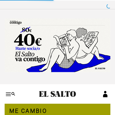
Salto a contenido
Salto a navegación
Conteni
ME CAMBIO