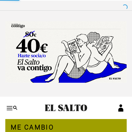
Salto a contenido
Salto a navegación
Conteni
ME CAMBIO