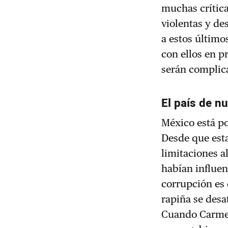
muchas crítica
violentas y de
a estos último
con ellos en p
serán complic
El país de n
México está po
Desde que est
limitaciones al
habían influen
corrupción es 
rapiña se desa
Cuando Carmen