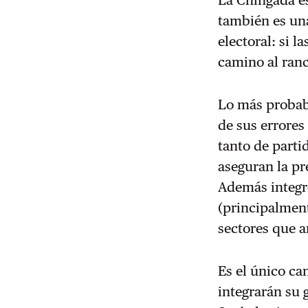
La Chingada e
también es una
electoral: si l
camino al ranc
Lo más probab
de sus errores
tanto de parti
aseguran la pr
Además integr
(principalment
sectores que a
Es el único c
integrarán su 