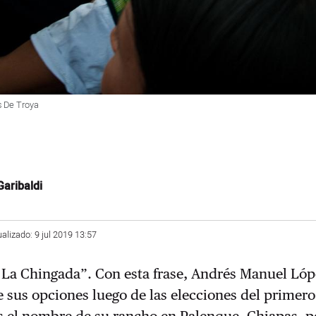
s De Troya
aribaldi
ualizado: 9 jul 2019 13:57
a La Chingada”. Con esta frase, Andrés Manuel Ló
 sus opciones luego de las elecciones del primero 