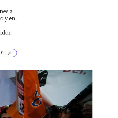
nes a
io y en
ador.
n Google