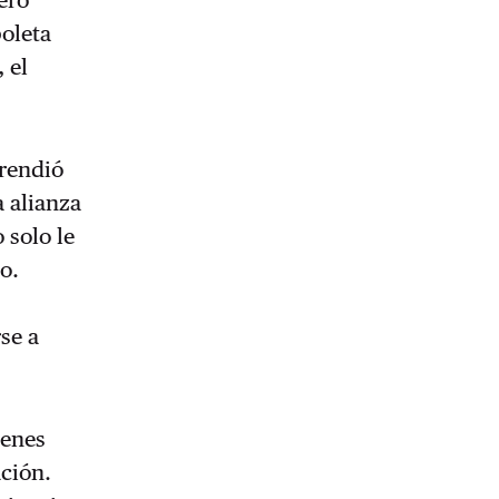
ero
boleta
 el
rendió
a alianza
 solo le
o.
se a
ienes
ación.