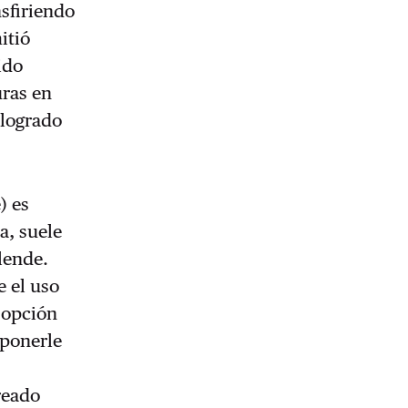
nsfiriendo
itió
ido
uras en
 logrado
) es
a, suele
lende.
e el uso
a opción
 ponerle
rreado