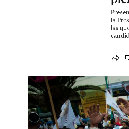
Presen
la Pre
las qu
candid