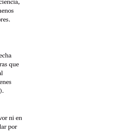
ciencia,
 menos
ores.
recha
ras que
al
ienes
).
or ni en
lar por