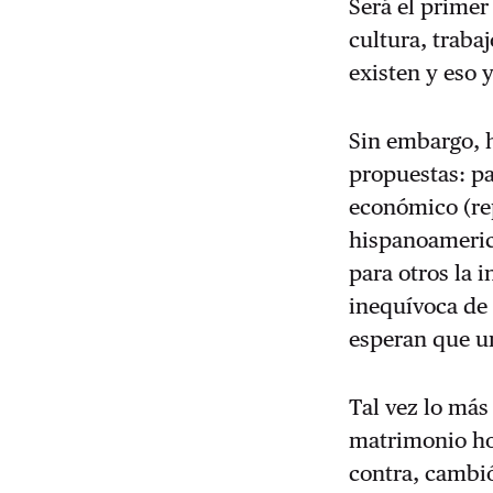
Será el primer
cultura, traba
existen y eso y
Sin embargo, 
propuestas: pa
económico (rep
hispanoamerica
para otros la 
inequívoca de
esperan que un
Tal vez lo más
matrimonio ho
contra, cambió