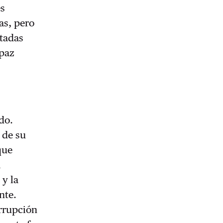
es
as, pero
ltadas
 paz
do.
 de su
que
a
 y la
nte.
orrupción