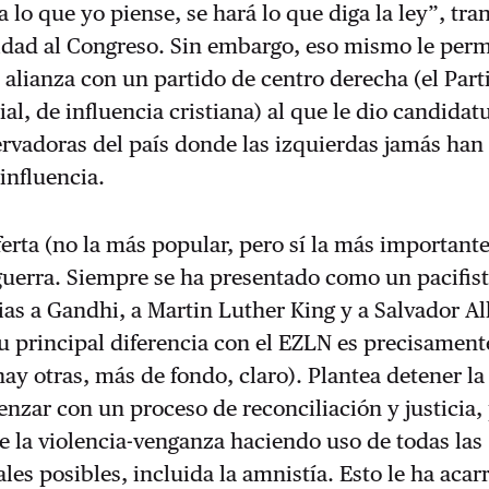
 lo que yo piense, se hará lo que diga la ley”, tra
idad al Congreso. Sin embargo, eso mismo le perm
 alianza con un partido de centro derecha (el Part
al, de influencia cristiana) al que le dio candidat
rvadoras del país donde las izquierdas jamás han
influencia.
ferta (no la más popular, pero sí la más importante
 guerra. Siempre se ha presentado como un pacifist
ias a Gandhi, a Martin Luther King y a Salvador Al
u principal diferencia con el EZLN es precisament
hay otras, más de fondo, claro). Plantea detener l
zar con un proceso de reconciliación y justicia,
 de la violencia-venganza haciendo uso de todas las
ales posibles, incluida la amnistía. Esto le ha aca