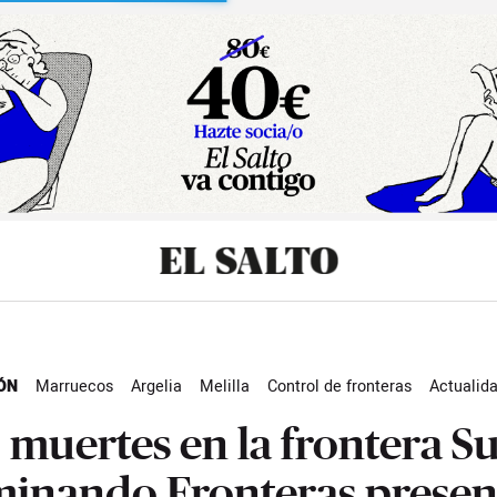
sibilidad
ÓN
Marruecos
Argelia
Melilla
Control de fronteras
Actualid
 muertes en la frontera Su
inando Fronteras presen