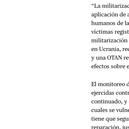
“La militariza
aplicación de 
humanos de las
víctimas regis
militarización
en Ucrania, re
y una OTAN rev
efectos sobre e
El monitoreo 
ejercidas con
continuado, y 
cuales se vuln
tiene que segu
reparación, jus