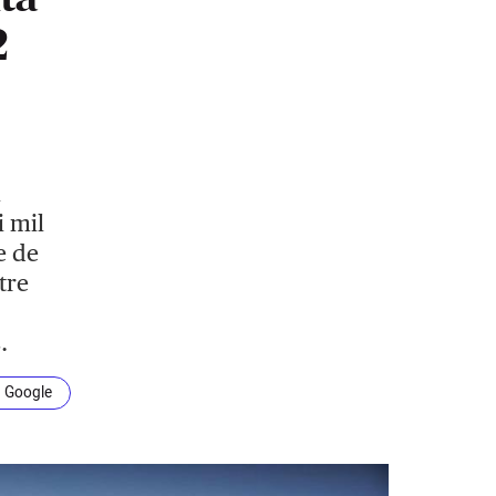
2
l
i mil
e de
tre
.
n Google