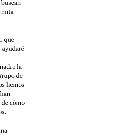
y buscan
rmita
, que
s ayudaré
madre la
 grupo de
Nos hemos
 han
a de cómo
os.
una