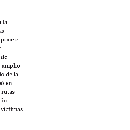
 la
as
s pone en
r
 de
n amplio
o de la
eó en
 rutas
rán,
 víctimas