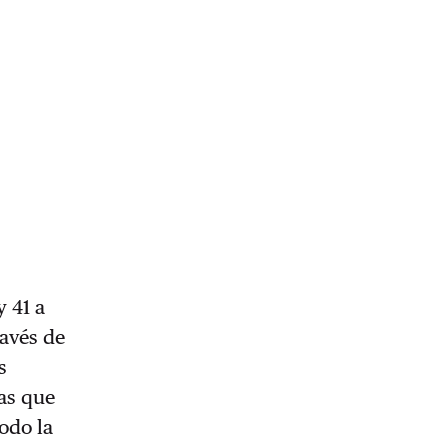
y 41 a
ravés de
s
as que
odo la