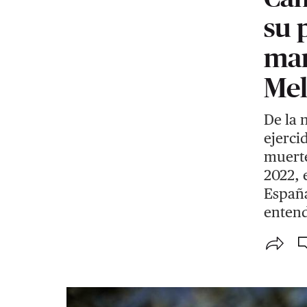
su 
mar
Mel
De la 
ejercid
muerte
2022, 
España
entend