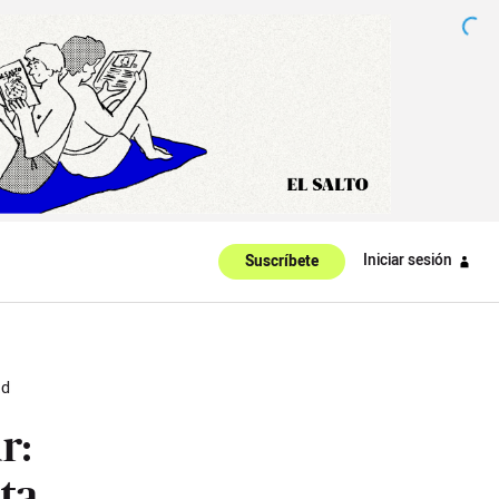
Iniciar sesión
Suscríbete
ad
r:
ta