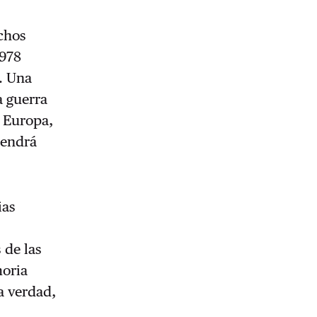
echos
 978
o. Una
a guerra
e Europa,
tendrá
ias
 de las
moria
a verdad,