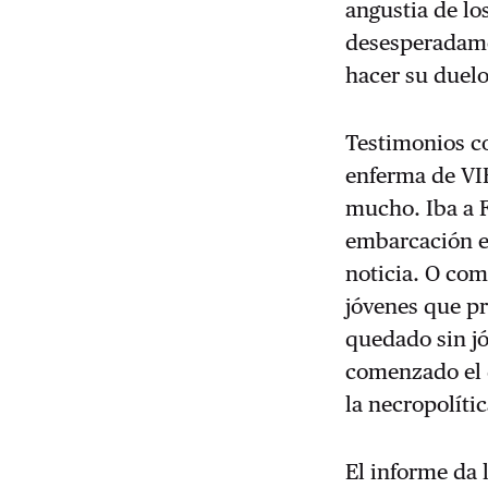
angustia de lo
desesperadame
hacer su duelo
Testimonios c
enferma de VIH
mucho. Iba a F
embarcación e
noticia. O com
jóvenes que p
quedado sin j
comenzado el 
la necropolíti
El informe da 