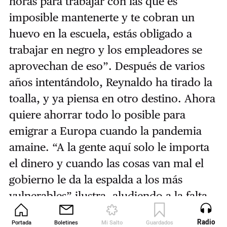
horas para trabajar con las que es
imposible mantenerte y te cobran un
huevo en la escuela, estás obligado a
trabajar en negro y los empleadores se
aprovechan de eso”. Después de varios
años intentándolo, Reynaldo ha tirado la
toalla, y ya piensa en otro destino. Ahora
quiere ahorrar todo lo posible para
emigrar a Europa cuando la pandemia
amaine. “A la gente aquí solo le importa
el dinero y cuando las cosas van mal el
gobierno le da la espalda a los más
vulnerables” ilustra, aludiendo a la falta
de tejido social de los residentes
Radio
Portada
Boletines
Mi Salto
Guardados
Revista