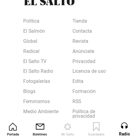
Política
Tienda
El Salmón
Contacta
Global
Revista
Radical
Anúnciate
El Salto TV
Privacidad
El Salto Radio
Licencia de uso
Fotogalerías
Edita
Blogs
Formación
Feminismos
RSS
Medio Ambiente
Política de
privacidad
Derechos sociales
Política de cookies
Solo para socias
Radio
Portada
Boletines
Mi Salto
Guardados
Revista
Terminos y