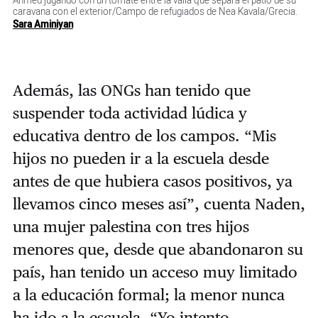
Ahmed jugando con un tomate entre la valla que separa el patio de su
caravana con el exterior/Campo de refugiados de Nea Kavala/Grecia.
Sara Aminiyan
Además, las ONGs han tenido que
suspender toda actividad lúdica y
educativa dentro de los campos. “Mis
hijos no pueden ir a la escuela desde
antes de que hubiera casos positivos, ya
llevamos cinco meses así”, cuenta Naden,
una mujer palestina con tres hijos
menores que, desde que abandonaron su
país, han tenido un acceso muy limitado
a la educación formal; la menor nunca
ha ido a la escuela. “Yo intento